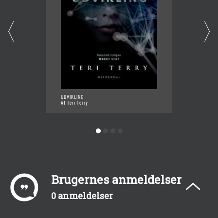
UDVIKLING
AFSLØR
Af Teri Terry
Af Teri 
Brugernes anmeldelser
0 anmeldelser