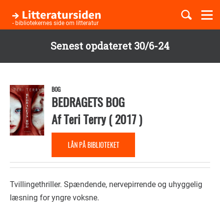
Togg
navi
- bibliotekernes side om litteratur
Senest opdateret 30/6-24
Børnebøger
Gå
til
Boglister
hovedindhold
BOG
BEDRAGETS BOG
Af
Teri Terry
(
2017
)
Temaer
LÅN PÅ BIBLIOTEKET
Tvillingethriller. Spændende, nervepirrende og uhyggelig
læsning for yngre voksne.