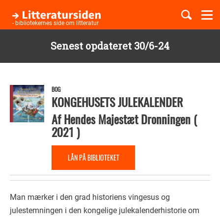
Togg
navi
- bibliotekernes side om litteratur
Senest opdateret 30/6-24
Børnebøger
Gå
til
Boglister
hovedindhold
BOG
KONGEHUSETS JULEKALENDER
Af
Hendes Majestæt Dronningen
(
Temaer
2021
)
LÅN PÅ BIBLIOTEKET
Man mærker i den grad historiens vingesus og
julestemningen i den kongelige julekalenderhistorie om