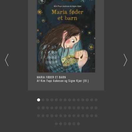
MARIA FØDER ET BARN
VINTER
Af Kim Fupz Aakeson og Signe Kjær (Ill.)
Af Hele