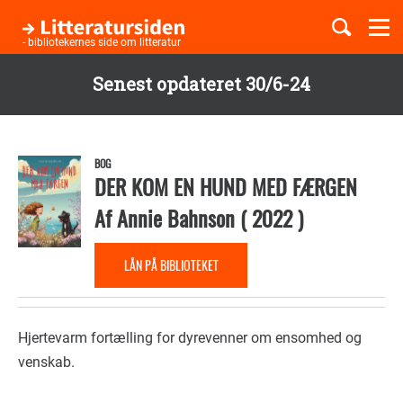
Togg
navi
- bibliotekernes side om litteratur
Senest opdateret 30/6-24
Børnebøger
Gå
til
Boglister
hovedindhold
BOG
DER KOM EN HUND MED FÆRGEN
Af
Annie Bahnson
(
2022
)
Temaer
LÅN PÅ BIBLIOTEKET
Hjertevarm fortælling for dyrevenner om ensomhed og
venskab.