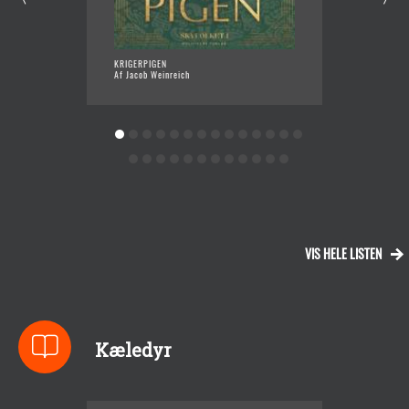
KRIGERPIGEN
ALT FO
Af Jacob Weinreich
Af Mette
VIS HELE LISTEN
Kæledyr