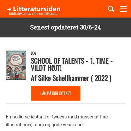
Togg
navi
- bibliotekernes side om litteratur
Senest opdateret 30/6-24
Børnebøger
Gå
til
Boglister
hovedindhold
BOG
SCHOOL OF TALENTS - 1. TIME -
VILDT HØJT!
Temaer
Af
Silke Schellhammer
(
2022
)
LÅN PÅ BIBLIOTEKET
En herlig seriestart for tweens med masser af fine
illustrationer, magi og gode venskaber.