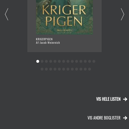
KRIGERPIGEN
ALT FO
Af Jacob Weinreich
Af Mette
VIS HELE LISTEN
VIS ANDRE BOGLISTER