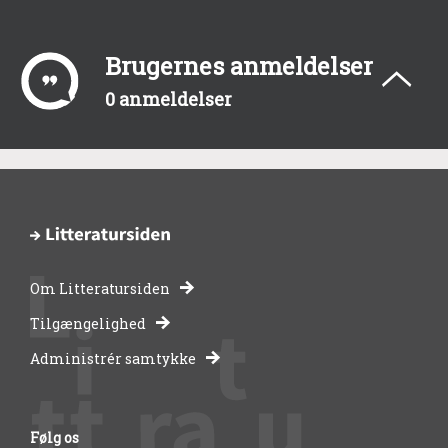
Brugernes anmeldelser
0 anmeldelser
Om Litteratursiden
-
Tilgængelighed
Administrér samtykke
bibliotekernes
side
Følg os