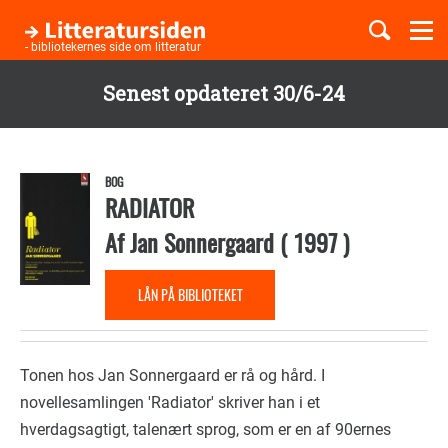
Togg
navi
- bibliotekernes side om litteratur
Senest opdateret 30/6-24
Børnebøger
Gå
til
Boglister
hovedindhold
BOG
RADIATOR
Af
Jan Sonnergaard
(
1997
)
Temaer
LÅN PÅ BIBLIOTEKET
Tonen hos Jan Sonnergaard er rå og hård. I
novellesamlingen 'Radiator' skriver han i et
hverdagsagtigt, talenært sprog, som er en af 90ernes