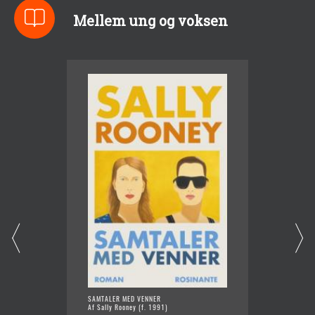
Mellem ung og voksen
SAMTALER MED VENNER
KNIVEN
Af Sally Rooney (f. 1991)
Af Patr