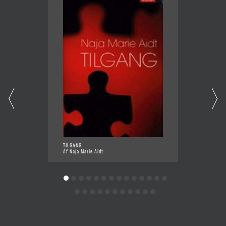
TILGANG
HJEMFA
Af Naja Marie Aidt
Af Søre