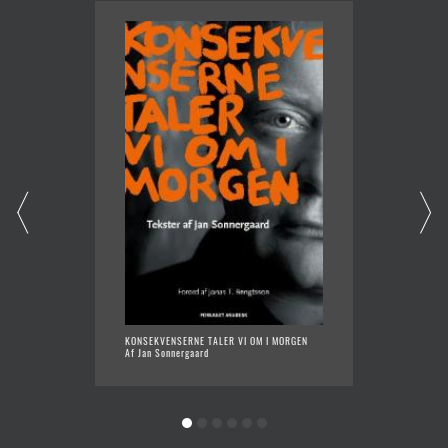
KONSEKVENSERNE TALER VI OM I MORGEN
FRYSEN
Af Jan Sonnergaard
Af Jan 