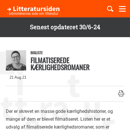
Togg
navi
- bibliotekernes side om litteratur
Senest opdateret 30/6-24
Børnebøger
Gå
til
Boglister
hovedindhold
BOGLISTE
FILMATISEREDE
KÆRLIGHEDSROMANER
Temaer
21 Aug.21
Der er skrevet en masse gode kærlighedshistorier, og
mange af dem er blevet filmatiseret. Listen her er et
udvalg af filmatiserede kærlighedsromaner, som er