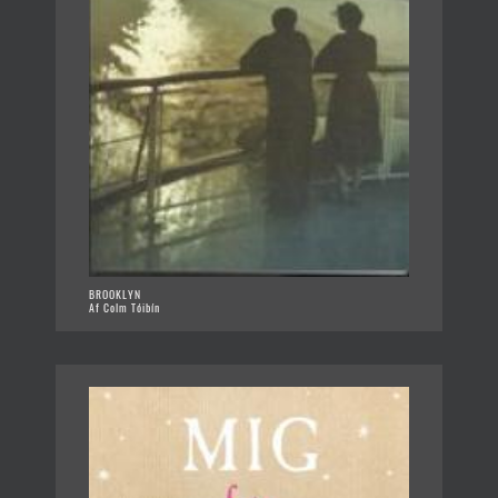
BROOKLYN
Af Colm Tóibín