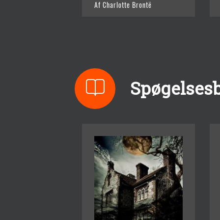
Af Charlotte Brontë
Spøgelses