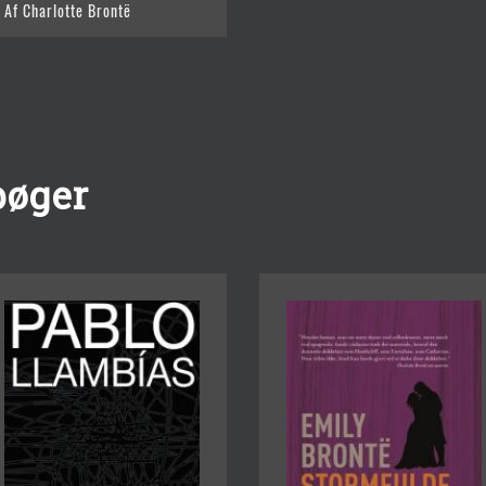
Af Charlotte Brontë
bøger