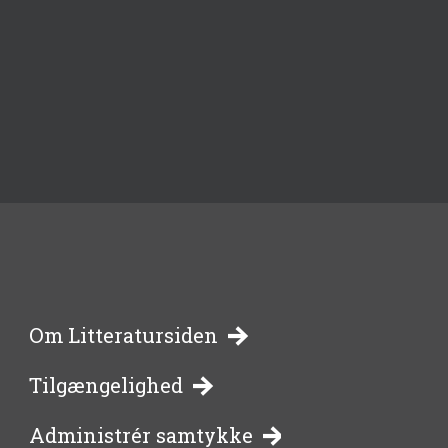
-
Om Litteratursiden
Tilgængelighed
bibliotekernes
Administrér samtykke