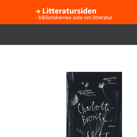
- bibliotekernes side om litteratur
Gå
til
hovedindhold