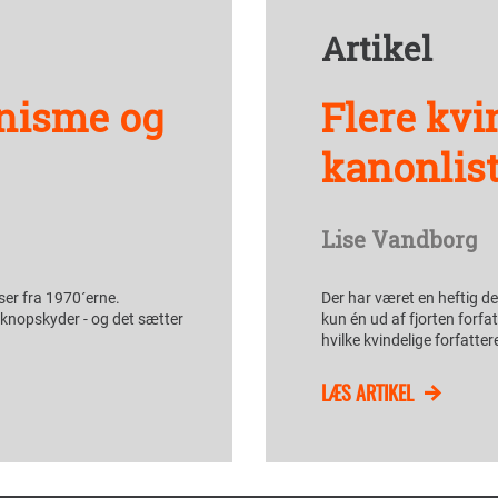
Artikel
nisme og
Flere kvi
kanonlis
Lise Vandborg
ser fra 1970´erne.
Der har været en heftig d
knopskyder - og det sætter
kun én ud af fjorten forfat
hvilke kvindelige forfatte
LÆS ARTIKEL