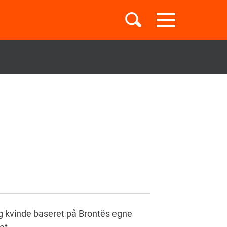
Toggle
navigation
Børnebøger
Boglister
Temaer
ng kvinde baseret på Brontës egne