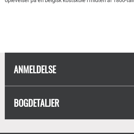
oplevelser på en belgisk kostskole i midten af 1800-tal
ANMELDELSE
BOGDETALJER