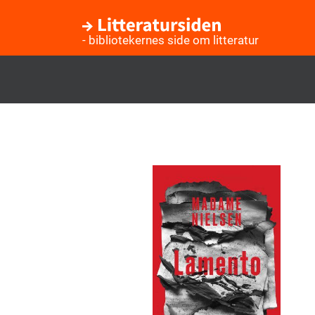
- bibliotekernes side om litteratur
Gå
til
hovedindhold