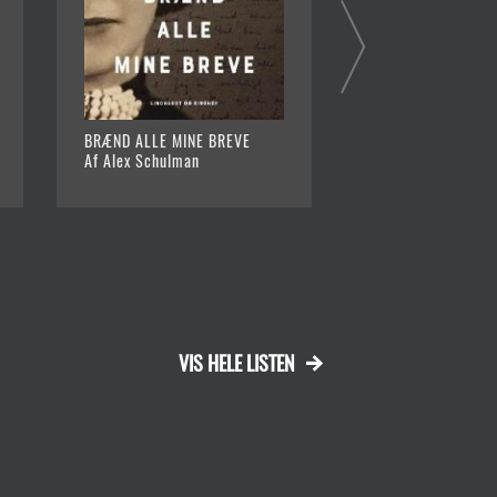
BRÆND ALLE MINE BREVE
LAMENTO : EN
Af Alex Schulman
KÆRLIGHEDSROMA
Af Madame Nielsen
VIS HELE LISTEN