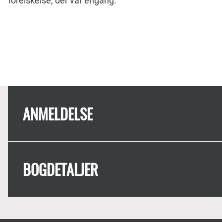
forelskelse, der var engang.
ANMELDELSE
BOGDETALJER