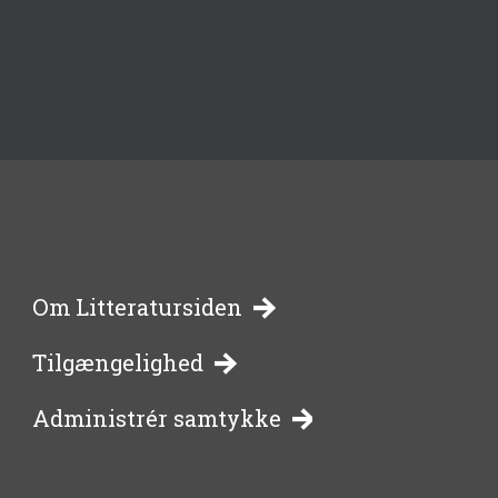
-
Om Litteratursiden
Tilgængelighed
bibliotekernes
Administrér samtykke
side