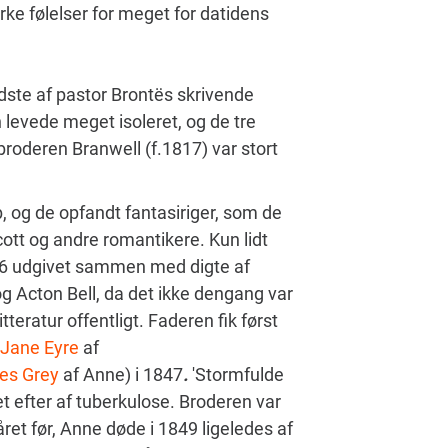
ke følelser for meget for datidens
dste af pastor Brontës skrivende
levede meget isoleret, og de tre
broderen Branwell (f.1817) var stort
, og de opfandt fantasiriger, som de
cott og andre romantikere. Kun lidt
1846 udgivet sammen med digte af
g Acton Bell, da det ikke dengang var
teratur offentligt. Faderen fik først
Jane Eyre
af
es Grey
af Anne) i 1847
.
'Stormfulde
t efter af tuberkulose. Broderen var
 året før, Anne døde i 1849 ligeledes af