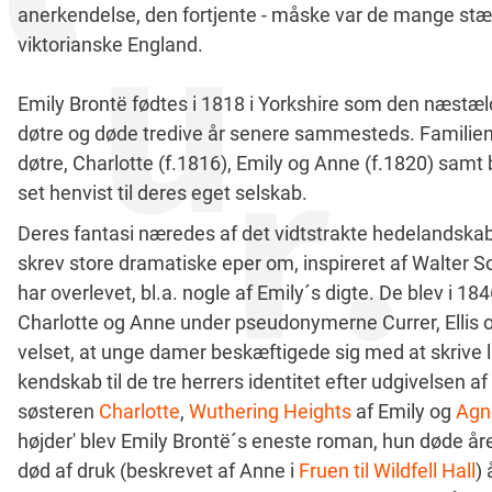
anerkendelse, den fortjente - måske var de mange stær
viktorianske England.
Emily Brontë fødtes i 1818 i Yorkshire som den næstæl
døtre og døde tredive år senere sammesteds. Familien 
døtre, Charlotte (f.1816), Emily og Anne (f.1820) samt 
set henvist til deres eget selskab.
Deres fantasi næredes af det vidtstrakte hedelandskab
skrev store dramatiske eper om, inspireret af Walter S
har overlevet, bl.a. nogle af Emily´s digte. De blev i 
Charlotte og Anne under pseudonymerne Currer, Ellis o
velset, at unge damer beskæftigede sig med at skrive lit
kendskab til de tre herrers identitet efter udgivelsen af
søsteren
Charlotte
,
Wuthering Heights
af Emily og
Agn
højder' blev Emily Brontë´s eneste roman, hun døde åre
død af druk (beskrevet af Anne i
Fruen til Wildfell Hall
)