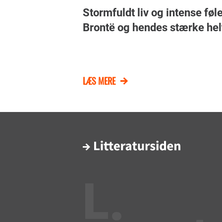
Stormfuldt liv og intense føl
Brontë og hendes stærke helt
LÆS MERE