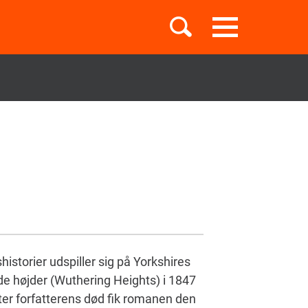
Toggle
navigation
Børnebøger
Boglister
Temaer
istorier udspiller sig på Yorkshires
e højder (Wuthering Heights) i 1847
er forfatterens død fik romanen den