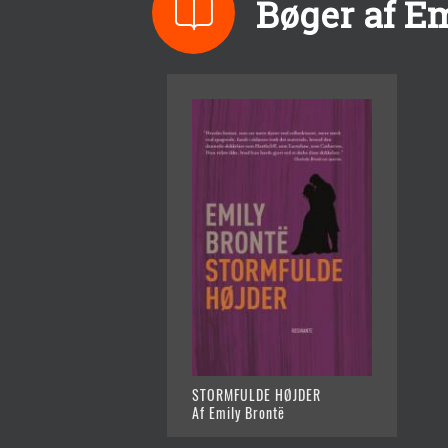
Bøger af E
STORMFULDE HØJDER
Af Emily Brontë