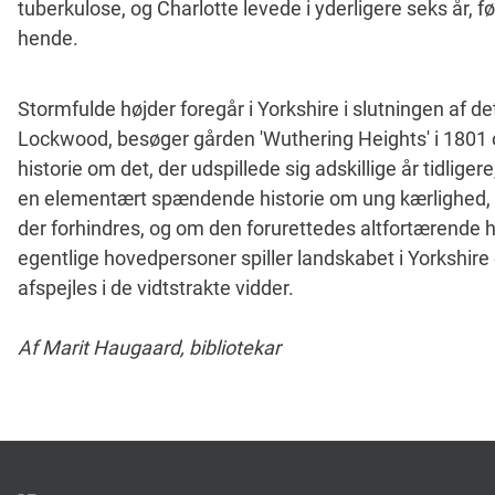
tuberkulose, og Charlotte levede i yderligere seks år,
hende.
Stormfulde højder foregår i Yorkshire i slutningen af d
Lockwood, besøger gården 'Wuthering Heights' i 1801 o
historie om det, der udspillede sig adskillige år tidlige
en elementært spændende historie om ung kærlighed, 
der forhindres, og om den forurettedes altfortærende h
egentlige hovedpersoner spiller landskabet i Yorkshire e
afspejles i de vidtstrakte vidder.
Af Marit Haugaard, bibliotekar