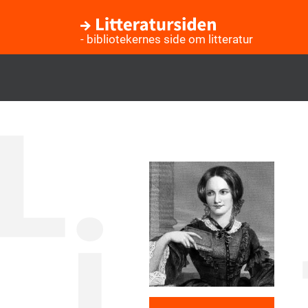
- bibliotekernes side om litteratur
Gå
til
hovedindhold