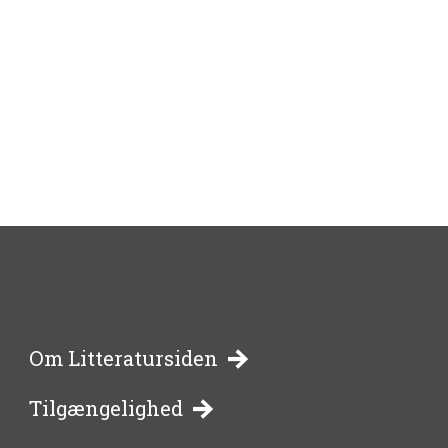
-
Om Litteratursiden
Tilgængelighed
bibliotekernes