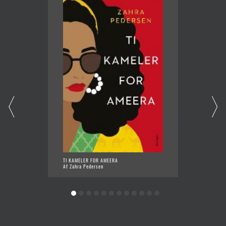
TI KAMELER FOR AMEERA
BEKEND
Af Zahra Pedersen
Af Alex