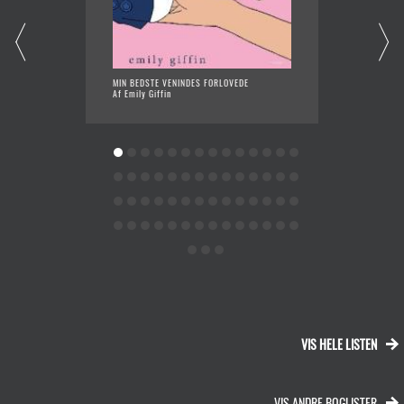
MIN BEDSTE VENINDES FORLOVEDE
DET RE
Af Emily Giffin
Af Jenn
VIS HELE LISTEN
VIS ANDRE BOGLISTER