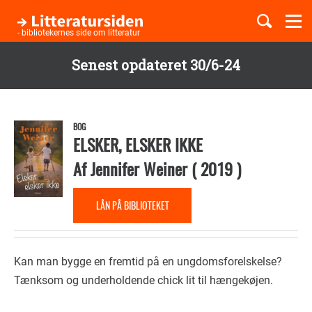
Togg
navi
- bibliotekernes side om litteratur
Senest opdateret 30/6-24
Børnebøger
Gå
til
Boglister
hovedindhold
BOG
ELSKER, ELSKER IKKE
Af
Jennifer Weiner
(
2019
)
Temaer
LÅN PÅ BIBLIOTEKET
Kan man bygge en fremtid på en ungdomsforelskelse?
Tænksom og underholdende chick lit til hængekøjen.