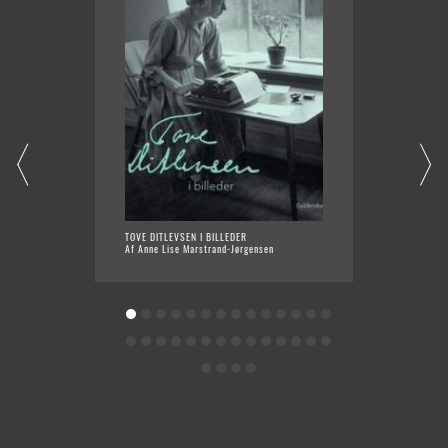
TOVE DITLEVSEN I BILLEDER
POLITI
Af Anne Lise Marstrand-Jørgensen
Af Chri