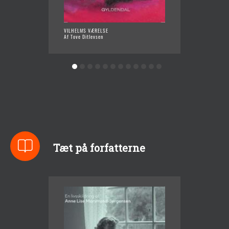
VILHELMS VÆRELSE
MAN GJ
Af Tove Ditlevsen
Af Tove
Tæt på forfatterne