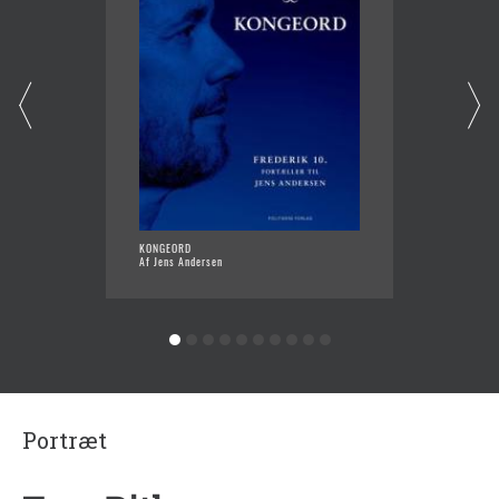
KONGEORD
ET LIV 
Af Jens Andersen
Af Jens
Portræt