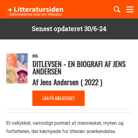
Togg
navi
- bibliotekernes side om litteratur
Senest opdateret 30/6-24
Børnebøger
Gå
til
Boglister
hovedindhold
BOG
DITLEVSEN - EN BIOGRAFI AF JENS
ANDERSEN
Temaer
Af
Jens Andersen
(
2022
)
LÅN PÅ BIBLIOTEKET
Et vellykket, vemodigt portræt af mennesket, myten og
forfatteren, der kæmpede for litterær anerkendelse.