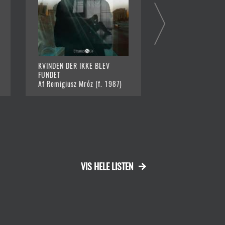
KVINDEN DER IKKE BLEV
EN FAMILIETRAGED
FUNDET
Af Mattias Edvards
Af Remigiusz Mróz (f. 1987)
1977)
VIS HELE LISTEN