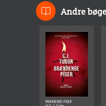
Andre bøger
BRÆNDENDE PIGER
Af C. J. Tudor