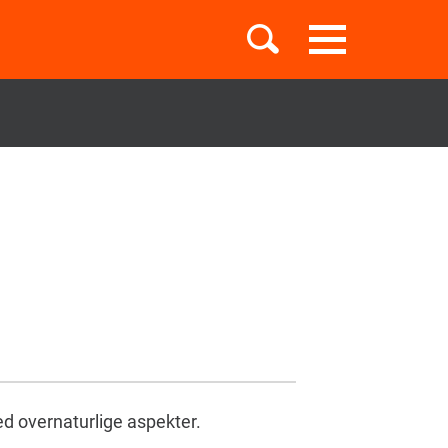
Toggle
navigation
Børnebøger
Boglister
Temaer
d overnaturlige aspekter.