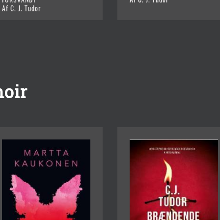
Af C. J. Tudor
oir