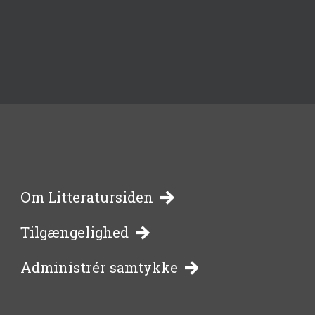
-
Om Litteratursiden
Tilgængelighed
bibliotekernes
Administrér samtykke
side