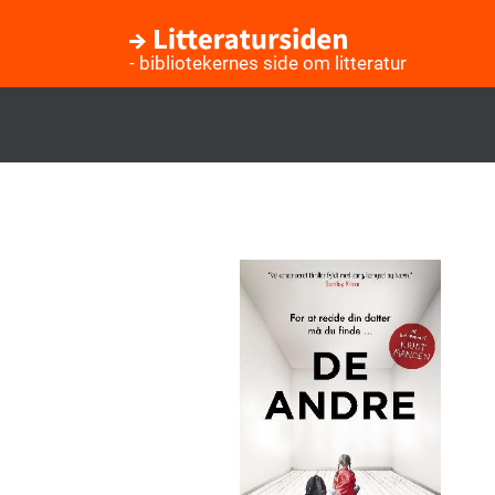
- bibliotekernes side om litteratur
Gå
til
hovedindhold