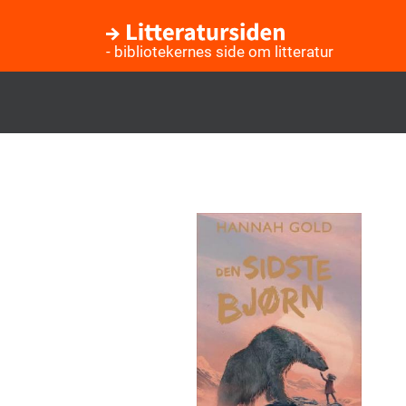
- bibliotekernes side om litteratur
Gå
til
hovedindhold