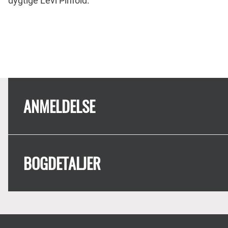
dygtige Levi Pinfold.
ANMELDELSE
BOGDETALJER