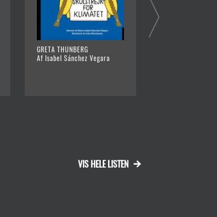
GRETA THUNBERG
VORES VERDEN : J
Af Isabel Sánchez Vegara
RUNDT PÅ ET ØJEB
Af Nicola Davies
VIS HELE LISTEN