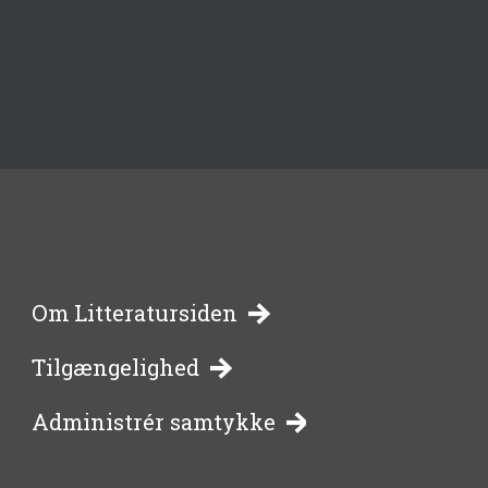
-
Om Litteratursiden
Tilgængelighed
bibliotekernes
Administrér samtykke
side