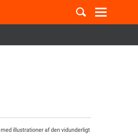
Toggle
navigation
Børnebøger
Boglister
Temaer
med illustrationer af den vidunderligt