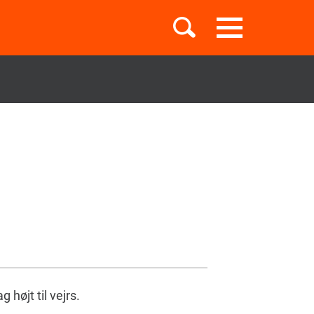
Toggle
navigation
Børnebøger
Boglister
Temaer
 højt til vejrs.