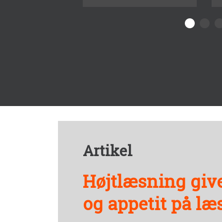
Artikel
Højtlæsning giv
og appetit på læ