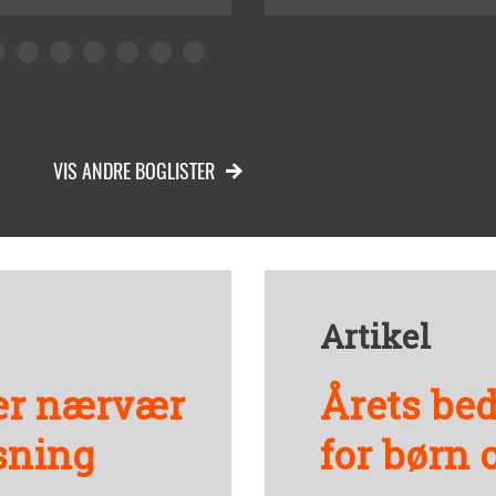
VIS ANDRE BOGLISTER
Artikel
er nærvær
Årets bed
sning
for børn 