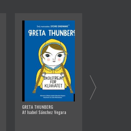
GRETA THUNBERG
VORES VERDEN : J
Af Isabel Sánchez Vegara
RUNDT PÅ ET ØJEB
Af Nicola Davies