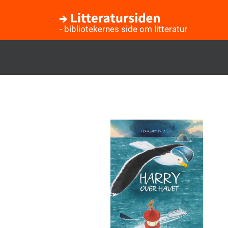
- bibliotekernes side om litteratur
Gå
til
hovedindhold