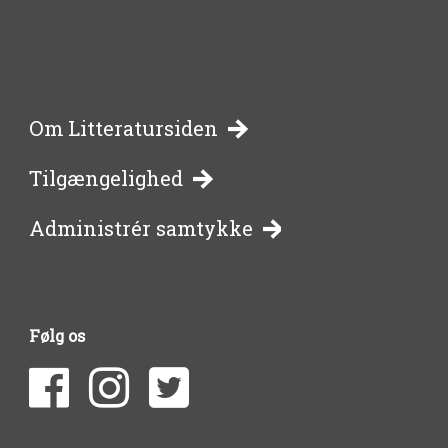
-
Om Litteratursiden
Tilgængelighed
bibliotekernes
Administrér samtykke
side
om
Følg os
litteratur