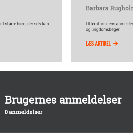
Barbara Rughol
idt større børn, der selv kan
Litteratursidens anmelder
og ungdomsbøger.
LÆS ARTIKEL
Brugernes anmeldelser
0 anmeldelser