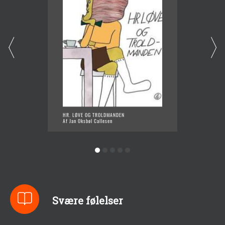
HR. LØVE OG TROLDMANDEN
O PO PO
Af Jan Oksbøl Callesen
Af Jan 
Svære følelser