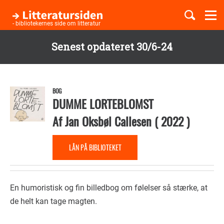
Togg
navi
- bibliotekernes side om litteratur
Senest opdateret 30/6-24
Børnebøger
Gå
til
Boglister
hovedindhold
BOG
DUMME LORTEBLOMST
Af
Jan Oksbøl Callesen
(
2022
)
Temaer
LÅN PÅ BIBLIOTEKET
En humoristisk og fin billedbog om følelser så stærke, at
de helt kan tage magten.