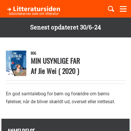
Togg
navi
- bibliotekernes side om litteratur
Senest opdateret 30/6-24
Børnebøger
Gå
til
Boglister
hovedindhold
BOG
MIN USYNLIGE FAR
Af
Jie Wei
(
2020
)
Temaer
En god samtalebog for børn og forældre om børns
følelser, når de bliver skældt ud, overset eller irettesat.