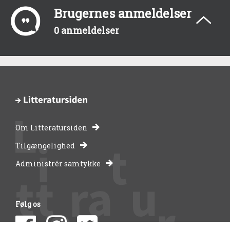
Brugernes anmeldelser
0 anmeldelser
Om Litteratursiden
-
Tilgængelighed
Administrér samtykke
bibliotekernes
side
Følg os
om