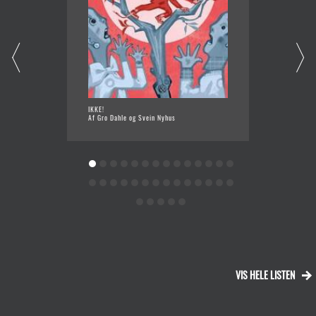
IKKE!
JULIA O
Af Gro Dahle og Svein Nyhus
Af Kira
VIS HELE LISTEN