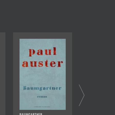
BAUMGARTNER
SKÅR