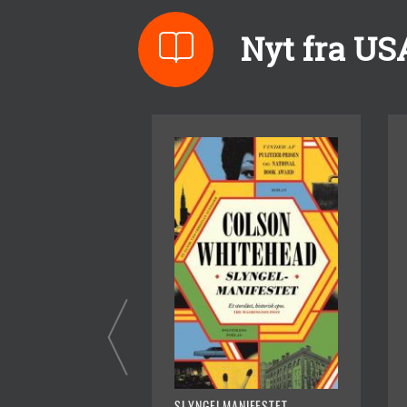
Nyt fra US
SLYNGELMANIFESTET