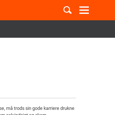
Toggle
navigation
Børnebøger
Boglister
Temaer
se, må trods sin gode karriere drukne