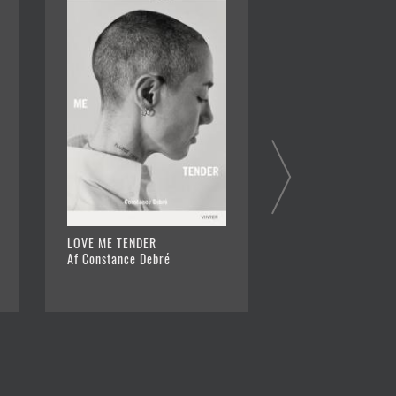
LOVE ME TENDER
FORVANDLINGENS
Af Constance Debré
Af Édouard Louis