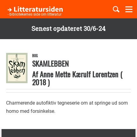
Togg
navi
- bibliotekernes side om litteratur
Senest opdateret 30/6-24
Børnebøger
Gå
til
Boglister
hovedindhold
BOG
SKAMLEBBEN
Af
Anne Mette Kærulf Lorentzen
(
Temaer
2018
)
Charmerende autofiktiv tegneserie om at springe ud som
homo med forsinkelse.