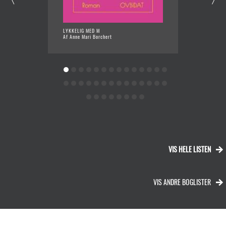
LYKKELIG MED M
MENTE I
Af Anne Mari Borchert
Af Thom
VIS HELE LISTEN
VIS ANDRE BOGLISTER