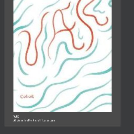
VÆK
Af Anne Mette Kærulf Lorentzen