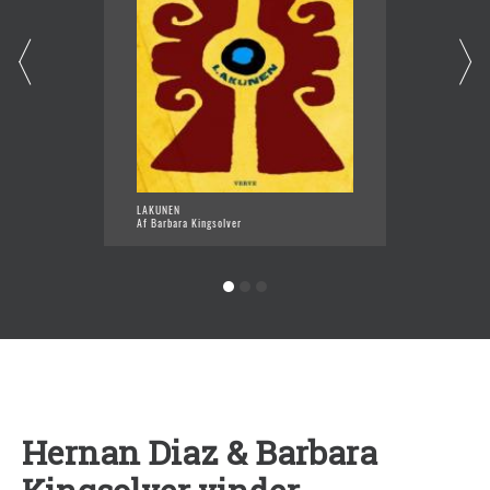
LAKUNEN
GIFTTR
Af Barbara Kingsolver
Af Barb
Hernan Diaz & Barbara