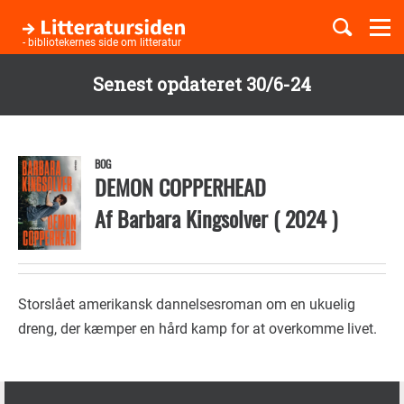
Togg
navi
- bibliotekernes side om litteratur
Senest opdateret 30/6-24
Børnebøger
Gå
til
Boglister
hovedindhold
BOG
DEMON COPPERHEAD
Af
Barbara Kingsolver
(
2024
)
Temaer
Storslået amerikansk dannelsesroman om en ukuelig
dreng, der kæmper en hård kamp for at overkomme livet.