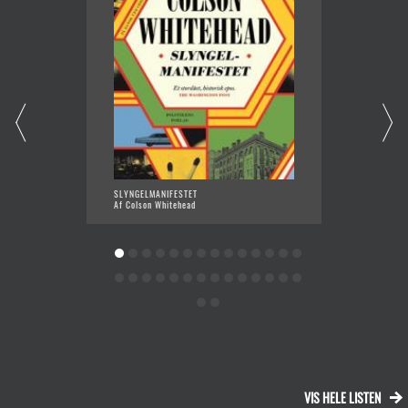
SLYNGELMANIFESTET
DEMON 
Af Colson Whitehead
Af Barb
VIS HELE LISTEN