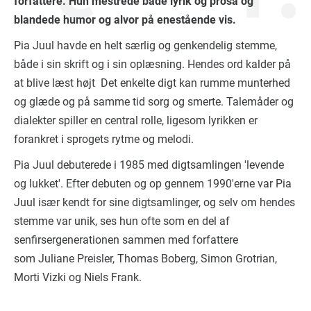
forfattere. Hun mestrede både lyrik og prosa og
blandede humor og alvor på enestående vis.
Pia Juul havde en helt særlig og genkendelig stemme,
både i sin skrift og i sin oplæsning. Hendes ord kalder på
at blive læst højt Det enkelte digt kan rumme munterhed
og glæde og på samme tid sorg og smerte. Talemåder og
dialekter spiller en central rolle, ligesom lyrikken er
forankret i sprogets rytme og melodi.
Pia Juul debuterede i 1985 med digtsamlingen 'levende
og lukket'. Efter debuten og op gennem 1990'erne var Pia
Juul især kendt for sine digtsamlinger, og selv om hendes
stemme var unik, ses hun ofte som en del af
senfirsergenerationen sammen med forfattere
som Juliane Preisler, Thomas Boberg, Simon Grotrian,
Morti Vizki og Niels Frank.