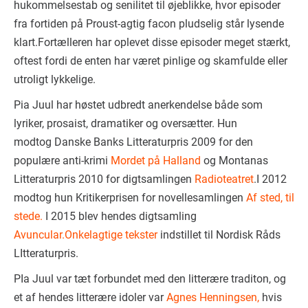
hukommelsestab og senilitet til øjeblikke, hvor episoder
fra fortiden på Proust-agtig facon pludselig står lysende
klart.Fortælleren har oplevet disse episoder meget stærkt,
oftest fordi de enten har været pinlige og skamfulde eller
utroligt lykkelige.
Pia Juul har høstet udbredt anerkendelse både som
lyriker, prosaist, dramatiker og oversætter. Hun
modtog Danske Banks Litteraturpris 2009 for den
populære anti-krimi
Mordet på Halland
og Montanas
Litteraturpris 2010 for digtsamlingen
Radioteatret
.I 2012
modtog hun Kritikerprisen for novellesamlingen
Af sted, til
stede.
I 2015 blev hendes digtsamling
Avuncular.Onkelagtige tekster
indstillet til Nordisk Råds
LItteraturpris.
PIa Juul var tæt forbundet med den litterære traditon, og
et af hendes litterære idoler var
Agnes Henningsen,
hvis