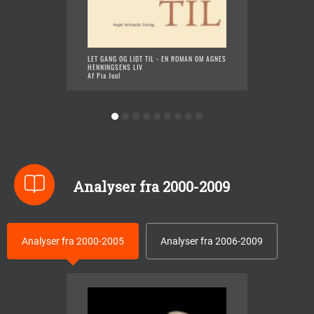
LET GANG OG LIDT TIL - EN ROMAN OM AGNES
FORBI
HENNINGSENS LIV
Af Pia J
Af Pia Juul
Analyser fra 2000-2009
Analyser fra 2000-2005
Analyser fra 2006-2009