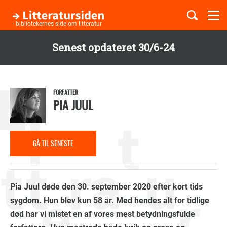
Togg
navi
- bibliotekernes side om litteratur
Senest opdateret 30/6-24
Børnebøger
Gå
til
Boglister
hovedindhold
FORFATTER
PIA JUUL
Temaer
GÅ TIL SENESTE
ANMELDELSE
Pia Juul døde den 30. september 2020 efter kort tids
sygdom. Hun blev kun 58 år. Med hendes alt for tidlige
død har vi mistet en af vores mest betydningsfulde