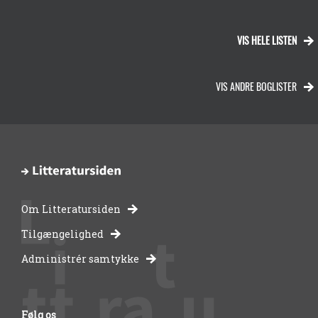
VIS HELE LISTEN
VIS ANDRE BOGLISTER
Om Litteratursiden
-
Tilgængelighed
Administrér samtykke
bibliotekernes
side
Følg os