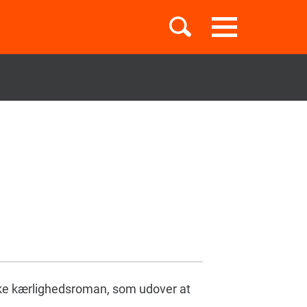
Toggle
navigation
Børnebøger
Boglister
Temaer
lske kærlighedsroman, som udover at