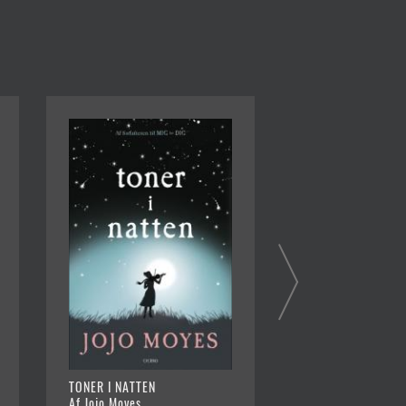
TONER I NATTEN
SOMMEREN FØR JE
Af Jojo Moyes
DIG