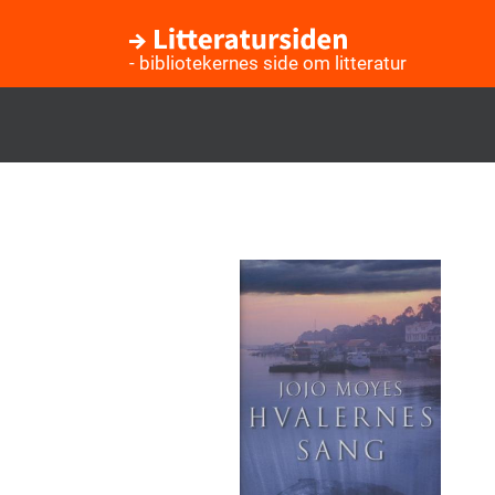
- bibliotekernes side om litteratur
Gå
til
hovedindhold