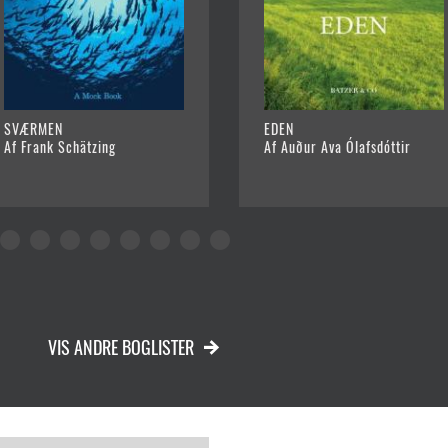
SVÆRMEN
EDEN
Af Frank Schätzing
Af Auður Ava Ólafsdóttir
VIS ANDRE BOGLISTER