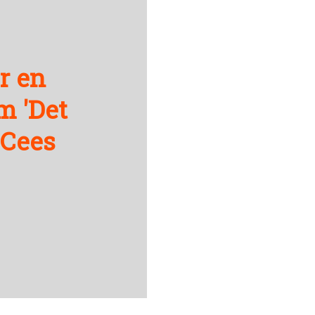
r en
m 'Det
 Cees