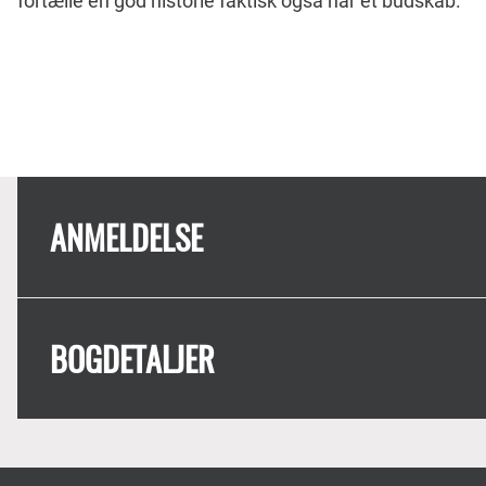
fortælle en god historie faktisk også har et budskab.
ANMELDELSE
BOGDETALJER