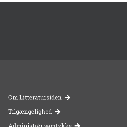
-
Om Litteratursiden
Tilgængelighed
bibliotekernes
Administrér samtykke