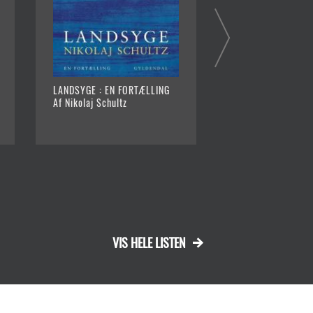
LANDSYGE : EN FORTÆLLING
BLÅ KORAL - TYS 
Af Nikolaj Schultz
DOLLAR
Af Peter-Clement
VIS HELE LISTEN