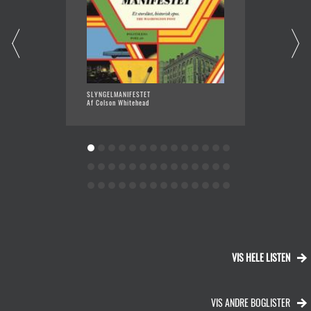
SLYNGELMANIFESTET
HARLEM
Af Colson Whitehead
Af Cols
VIS HELE LISTEN
VIS ANDRE BOGLISTER