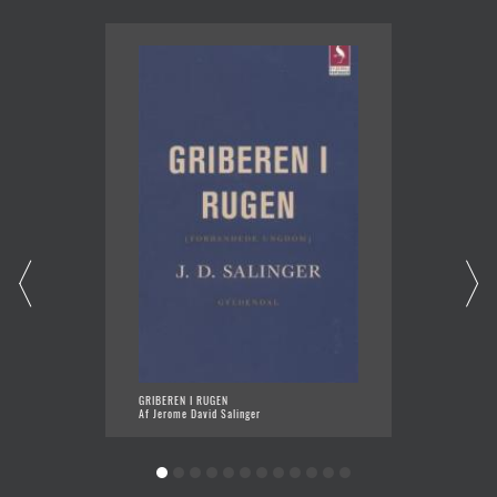
GRIBEREN I RUGEN
TJENER
Af Jerome David Salinger
Af Marg