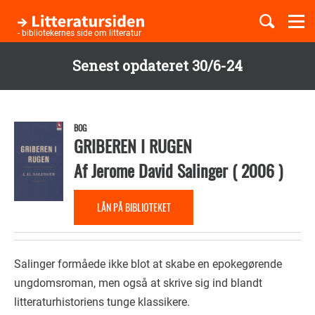
Togg
navi
- bibliotekernes side om litteratur
Senest opdateret 30/6-24
Børnebøger
Gå
til
Boglister
hovedindhold
BOG
GRIBEREN I RUGEN
Af
Jerome David Salinger
(
2006
)
Temaer
LÅN PÅ BIBLIOTEKET
Salinger formåede ikke blot at skabe en epokegørende
ungdomsroman, men også at skrive sig ind blandt
litteraturhistoriens tunge klassikere.