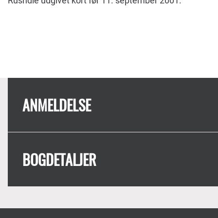
Rushdie udgivet kort før 11. september 2001.
ANMELDELSE
BOGDETALJER