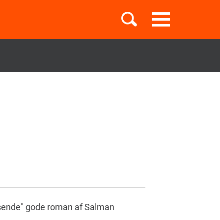
Toggle
navigation
Børnebøger
Boglister
Temaer
rasende" gode roman af Salman