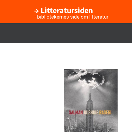
- bibliotekernes side om litteratur
Gå
til
hovedindhold