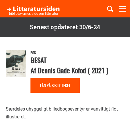
Togg
navi
- bibliotekernes side om litteratur
Senest opdateret 30/6-24
Børnebøger
Gå
til
Boglister
hovedindhold
BOG
BESAT
Af
Dennis Gade Kofod
(
2021
)
Temaer
LÅN PÅ BIBLIOTEKET
Særdeles uhyggeligt billedbogseventyr er vanvittigt flot
illustreret.