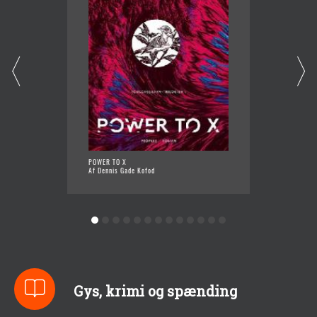
POWER TO X
ALFRED
Af Dennis Gade Kofod
Af Denni
Gys, krimi og spænding