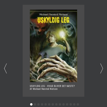
USKYLDIG LEG - HVAD BLIVER DET NÆSTE?
TYVEDR
Af Michael Næsted Nielsen
Af Joha