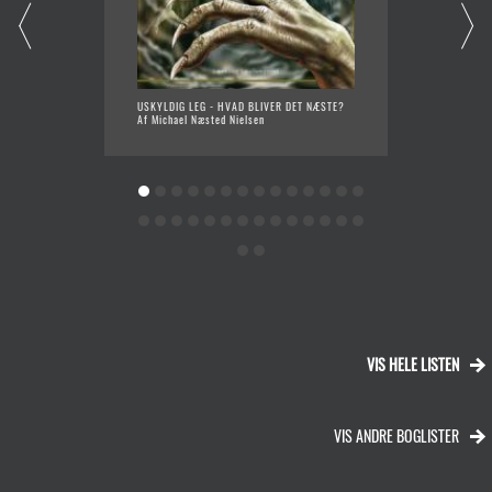
USKYLDIG LEG - HVAD BLIVER DET NÆSTE?
TYVEDR
Af Michael Næsted Nielsen
Af Joha
VIS HELE LISTEN
VIS ANDRE BOGLISTER