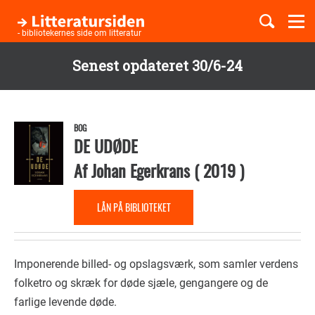
Togg
navi
- bibliotekernes side om litteratur
Senest opdateret 30/6-24
Børnebøger
Gå
til
Boglister
hovedindhold
BOG
DE UDØDE
Af
Johan Egerkrans
(
2019
)
Temaer
LÅN PÅ BIBLIOTEKET
Imponerende billed- og opslagsværk, som samler verdens
folketro og skræk for døde sjæle, gengangere og de
farlige levende døde.