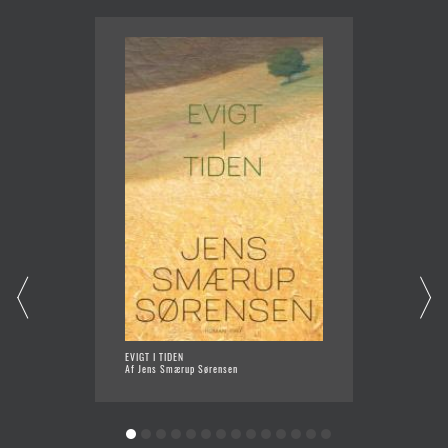
EVIGT I TIDEN
SVÆRM
Af Jens Smærup Sørensen
Af Fran