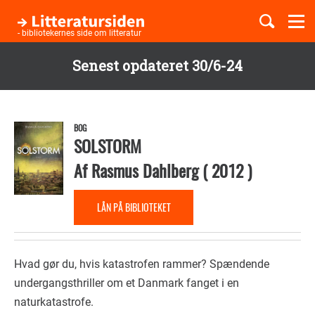
Togg
navi
- bibliotekernes side om litteratur
Senest opdateret 30/6-24
Børnebøger
Gå
til
Boglister
hovedindhold
BOG
SOLSTORM
Af
Rasmus Dahlberg
(
2012
)
Temaer
LÅN PÅ BIBLIOTEKET
Hvad gør du, hvis katastrofen rammer? Spændende
undergangsthriller om et Danmark fanget i en
naturkatastrofe.