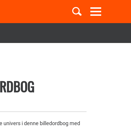
Toggle
navigation
Børnebøger
Boglister
ORDBOG
Temaer
e univers i denne billedordbog med