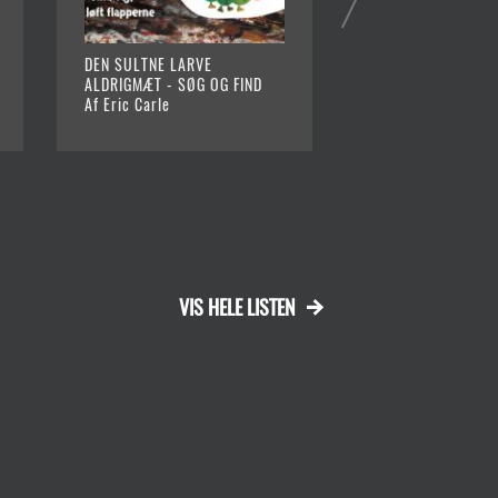
DEN SULTNE LARVE
BERTA GÅR EN TU
ALDRIGMÆT - SØG OG FIND
Af Ingrid Olsson o
Af Eric Carle
Ramel (Ill.)
VIS HELE LISTEN