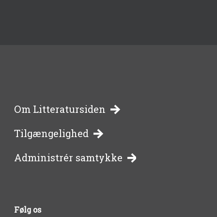
-
Om Litteratursiden
Tilgængelighed
bibliotekernes
Administrér samtykke
side
om
Følg os