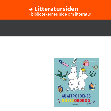
- bibliotekernes side om litteratur
Gå
til
hovedindhold