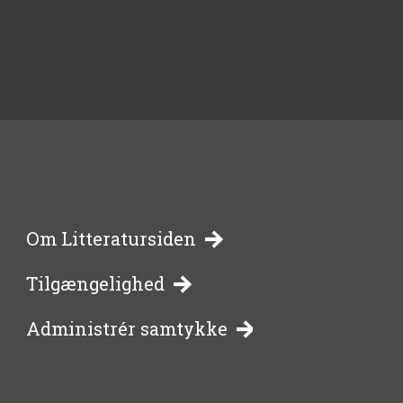
-
Om Litteratursiden
Tilgængelighed
bibliotekernes
Administrér samtykke
side