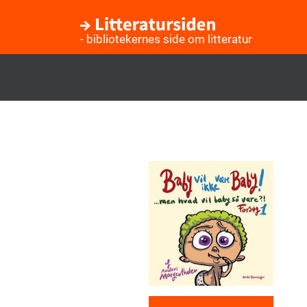
- bibliotekernes side om litteratur
Gå
til
hovedindhold