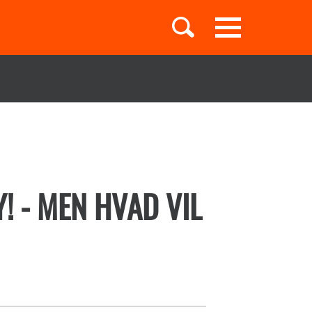
Toggle
navigation
Børnebøger
Boglister
! - MEN HVAD VIL
Temaer