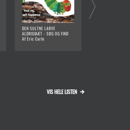
DEN SULTNE LARVE
BERTA GÅR EN TU
ALDRIGMÆT - SØG OG FIND
Af Ingrid Olsson o
Af Eric Carle
Ramel (Ill.)
VIS HELE LISTEN