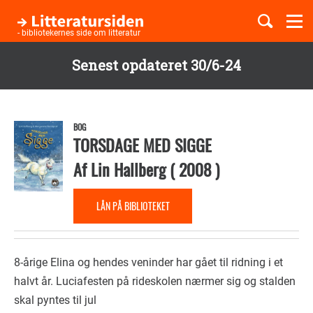
Togg
navi
- bibliotekernes side om litteratur
Senest opdateret 30/6-24
Børnebøger
Gå
til
Boglister
hovedindhold
BOG
TORSDAGE MED SIGGE
Af
Lin Hallberg
(
2008
)
Temaer
LÅN PÅ BIBLIOTEKET
8-årige Elina og hendes veninder har gået til ridning i et
halvt år. Luciafesten på rideskolen nærmer sig og stalden
skal pyntes til jul