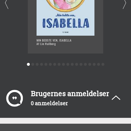
MIN BEDSTE VEN, ISABELLA
STÆVNE
Af Lin Hallberg
Af Lin 
Brugernes anmeldelser
0 anmeldelser