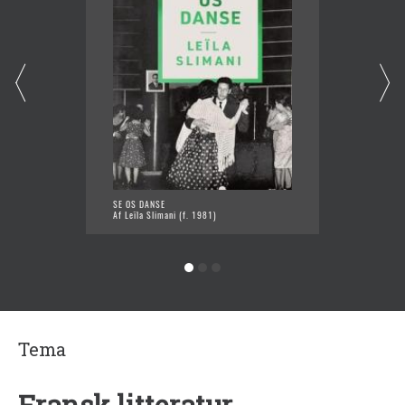
SE OS DANSE
ADÈLE
Af Leïla Slimani (f. 1981)
Af Leïl
Tema
Fransk litteratur