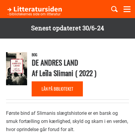
Togg
navi
- bibliotekernes side om litteratur
Senest opdateret 30/6-24
Børnebøger
Gå
til
Boglister
hovedindhold
BOG
DE ANDRES LAND
Af
Leïla Slimani
(
2022
)
Temaer
LÅN PÅ BIBLIOTEKET
Første bind af Slimanis slægtshistorie er en barsk og
smuk fortælling om kærlighed, skyld og skam i en verden,
hvor oprindelse går forud for alt.