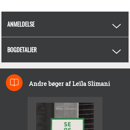
ANMELDELSE
BOGDETALJER
Andre bøger af Leïla Slimani