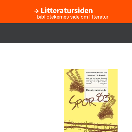
- bibliotekernes side om litteratur
Gå
til
hovedindhold