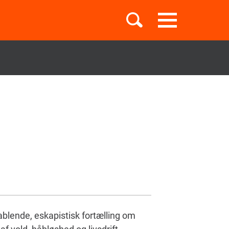
Toggle
navigation
Børnebøger
Boglister
Temaer
ablende, eskapistisk fortælling om