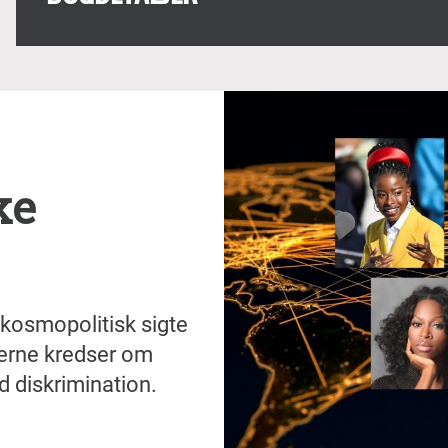
ke
t kosmopolitisk sigte
erne kredser om
 diskrimination.