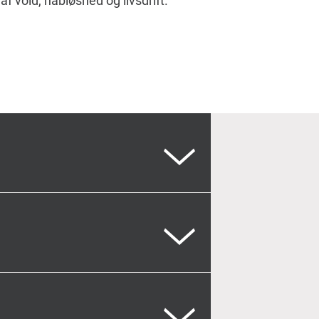
f vold, håbløshed og livsdrift.