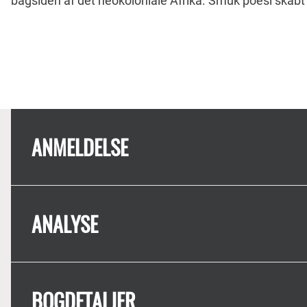
bagsiden af det neokoloniale Afrika. Smuk poesi skabt a
ANMELDELSE
ANALYSE
BOGDETALJER