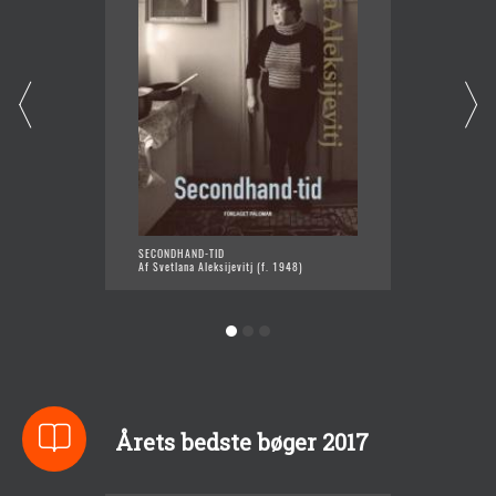
SECONDHAND-TID
BØN FO
Af Svetlana Aleksijevitj (f. 1948)
Af Svet
Årets bedste bøger 2017