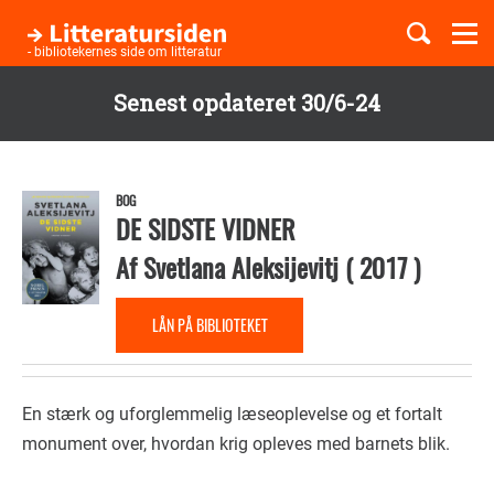
Togg
navi
- bibliotekernes side om litteratur
Senest opdateret 30/6-24
Børnebøger
Gå
til
Boglister
hovedindhold
BOG
DE SIDSTE VIDNER
Af
Svetlana Aleksijevitj
(
2017
)
Temaer
LÅN PÅ BIBLIOTEKET
En stærk og uforglemmelig læseoplevelse og et fortalt
monument over, hvordan krig opleves med barnets blik.