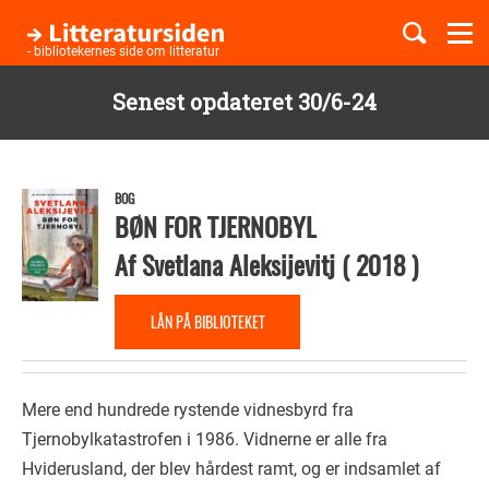
Togg
navi
- bibliotekernes side om litteratur
Senest opdateret 30/6-24
Børnebøger
Gå
til
Boglister
hovedindhold
BOG
BØN FOR TJERNOBYL
Af
Svetlana Aleksijevitj
(
2018
)
Temaer
LÅN PÅ BIBLIOTEKET
Mere end hundrede rystende vidnesbyrd fra
Tjernobylkatastrofen i 1986. Vidnerne er alle fra
Hviderusland, der blev hårdest ramt, og er indsamlet af