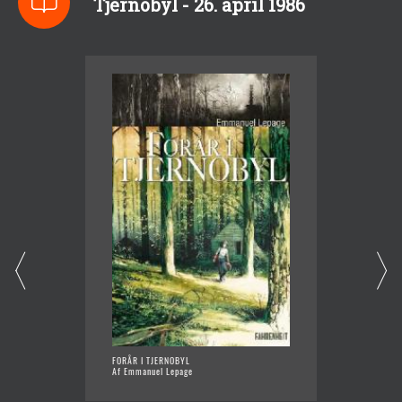
Tjernobyl - 26. april 1986
FORÅR I TJERNOBYL
DE DØD
Af Emmanuel Lepage
MØNTER
Af Cars