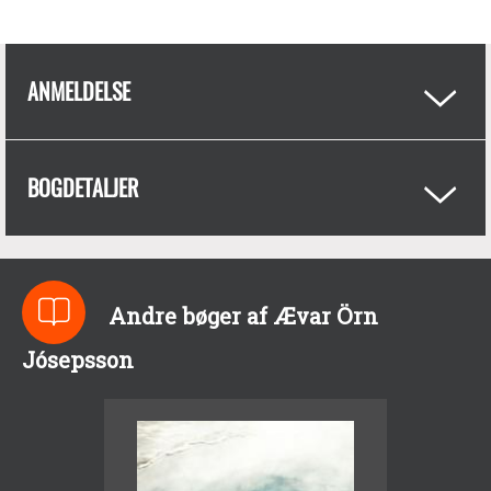
ANMELDELSE
BOGDETALJER
Andre bøger af Ævar Örn
Jósepsson