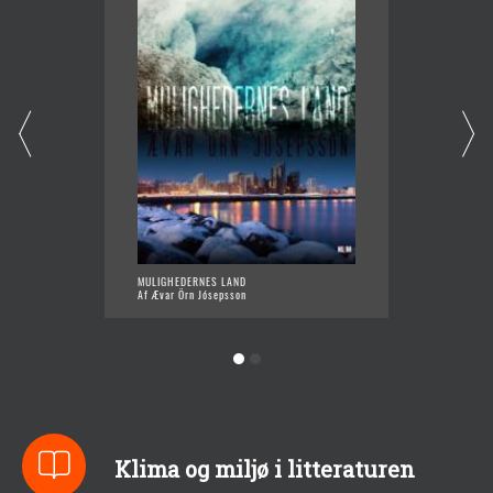
MULIGHEDERNES LAND
UDEN S
Af Ævar Örn Jósepsson
Af Ævar
Klima og miljø i litteraturen