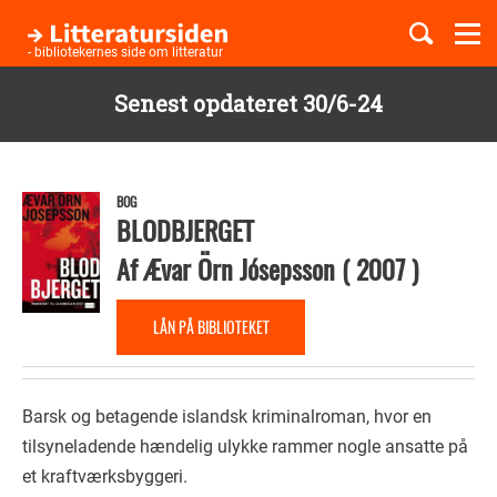
Togg
navi
- bibliotekernes side om litteratur
Senest opdateret 30/6-24
Børnebøger
Gå
til
Boglister
hovedindhold
BOG
BLODBJERGET
Af
Ævar Örn Jósepsson
(
2007
)
Temaer
LÅN PÅ BIBLIOTEKET
Barsk og betagende islandsk kriminalroman, hvor en
tilsyneladende hændelig ulykke rammer nogle ansatte på
et kraftværksbyggeri.