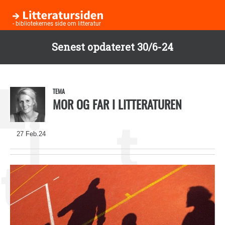
- bibliotekernes side om litteratur
Senest opdateret 30/6-24
Børneb
Gå
til
Bogl
hovedindhold
TEMA
MOR OG FAR I LITTERATUREN
Te
27 Feb.24