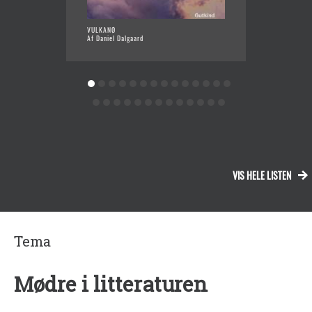
VULKANØ
FARS K
Af Daniel Dalgaard
Af Thom
VIS HELE LISTEN
Tema
Mødre i litteraturen