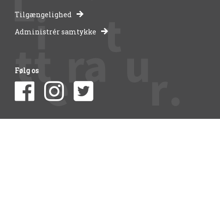
-
Tilgængelighed
Administrér samtykke
bibliotekernes
side
Følg os
om
litteratur