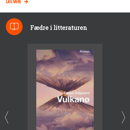
LÆS MERE
Fædre i litteraturen