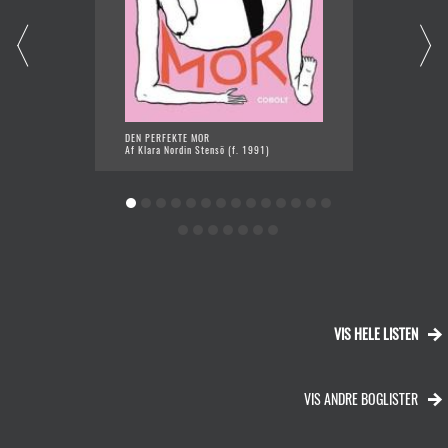
DEN PERFEKTE MOR
DOBBEL
Af Klara Nordin Stensö (f. 1991)
Af Anne
VIS HELE LISTEN
VIS ANDRE BOGLISTER