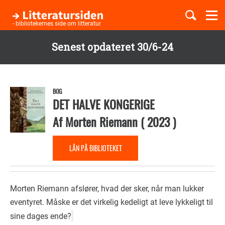
Togg
navi
- bibliotekernes side om litteratur
Senest opdateret 30/6-24
Børnebøger
Gå
til
Boglister
hovedindhold
BOG
DET HALVE KONGERIGE
Af
Morten Riemann
(
2023
)
Temaer
LÅN PÅ BIBLIOTEKET
Morten Riemann afslører, hvad der sker, når man lukker
eventyret. Måske er det virkelig kedeligt at leve lykkeligt til
sine dages ende?