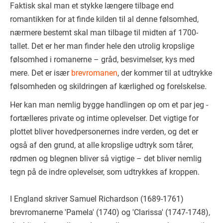
Faktisk skal man et stykke længere tilbage end
romantikken for at finde kilden til al denne følsomhed,
nærmere bestemt skal man tilbage til midten af 1700-
tallet. Det er her man finder hele den utrolig kropslige
følsomhed i romanerne – gråd, besvimelser, kys med
mere. Det er især
brevromanen
, der kommer til at udtrykke
følsomheden og skildringen af kærlighed og forelskelse.
Her kan man nemlig bygge handlingen op om et par jeg -
fortælleres private og intime oplevelser. Det vigtige for
plottet bliver hovedpersonernes indre verden, og det er
også af den grund, at alle kropslige udtryk som tårer,
rødmen og blegnen bliver så vigtige – det bliver nemlig
tegn på de indre oplevelser, som udtrykkes af kroppen.
I England skriver Samuel Richardson (1689-1761)
brevromanerne 'Pamela' (1740) og 'Clarissa' (1747-1748),