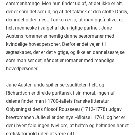
sammenhænge. Men hun finder ud af, at det ikke er alt,
der er som det ser ud, og at det faktisk er den stolte Darcy,
der indeholder mest. Tanken er jo, at man også bliver et
helt menneske i valget af den rigtige partner: Jane
Austens romaner er nemlig dannelsesromaner med
kvindelige hovedpersoner. Derfor er det vejen til
ægteskabet, der er det vigtige, og ikke en dannelsesrejse
som man ser det, når det er romaner med mandlige
hovedpersoner.
Jane Austen underspiller seksualiteten helt, og
Richardson er direkte puritansk i sin moral, ingen af
delene finder man i 1700-tallets franske litteratur.
Oplysningstidens filosof Rousseau (1712-1778) udgav
brevromanen Julie eller den nye Héloïse i 1761, og her er
der i hvert fald ingen tvivl om, at helten og heltinden har et
erotisk forhold uden at være gift.