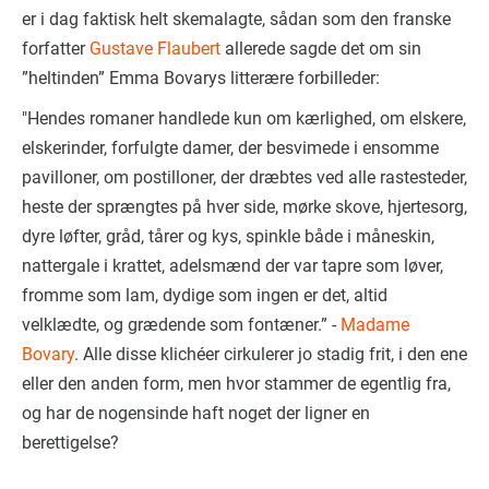
er i dag faktisk helt skemalagte, sådan som den franske
forfatter
Gustave Flaubert
allerede sagde det om sin
”heltinden” Emma Bovarys litterære forbilleder:
"Hendes romaner handlede kun om kærlighed, om elskere,
elskerinder, forfulgte damer, der besvimede i ensomme
pavilloner, om postilloner, der dræbtes ved alle rastesteder,
heste der sprængtes på hver side, mørke skove, hjertesorg,
dyre løfter, gråd, tårer og kys, spinkle både i måneskin,
nattergale i krattet, adelsmænd der var tapre som løver,
fromme som lam, dydige som ingen er det, altid
velklædte, og grædende som fontæner.” -
Madame
Bovary
. Alle disse klichéer cirkulerer jo stadig frit, i den ene
eller den anden form, men hvor stammer de egentlig fra,
og har de nogensinde haft noget der ligner en
berettigelse?