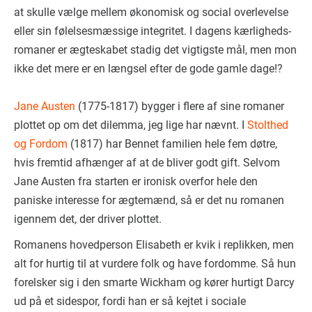
at skulle vælge mellem økonomisk og social overlevelse
eller sin følelsesmæssige integritet. I dagens kærligheds-
romaner er ægteskabet stadig det vigtigste mål, men mon
ikke det mere er en længsel efter de gode gamle dage!?
Jane Austen
(1775-1817) bygger i flere af sine romaner
plottet op om det dilemma, jeg lige har nævnt. I
Stolthed
og Fordom
(1817) har Bennet familien hele fem døtre,
hvis fremtid afhænger af at de bliver godt gift. Selvom
Jane Austen fra starten er ironisk overfor hele den
paniske interesse for ægtemænd, så er det nu romanen
igennem det, der driver plottet.
Romanens hovedperson Elisabeth er kvik i replikken, men
alt for hurtig til at vurdere folk og have fordomme. Så hun
forelsker sig i den smarte Wickham og kører hurtigt Darcy
ud på et sidespor, fordi han er så kejtet i sociale