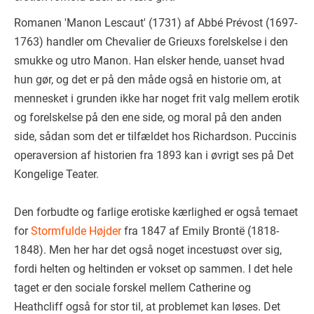
Romanen 'Manon Lescaut' (1731) af Abbé Prévost (1697-
1763) handler om Chevalier de Grieuxs forelskelse i den
smukke og utro Manon. Han elsker hende, uanset hvad
hun gør, og det er på den måde også en historie om, at
mennesket i grunden ikke har noget frit valg mellem erotik
og forelskelse på den ene side, og moral på den anden
side, sådan som det er tilfældet hos Richardson. Puccinis
operaversion af historien fra 1893 kan i øvrigt ses på Det
Kongelige Teater.
Den forbudte og farlige erotiske kærlighed er også temaet
for
Stormfulde Højder
fra 1847 af Emily Brontë (1818-
1848). Men her har det også noget incestuøst over sig,
fordi helten og heltinden er vokset op sammen. I det hele
taget er den sociale forskel mellem Catherine og
Heathcliff også for stor til, at problemet kan løses. Det