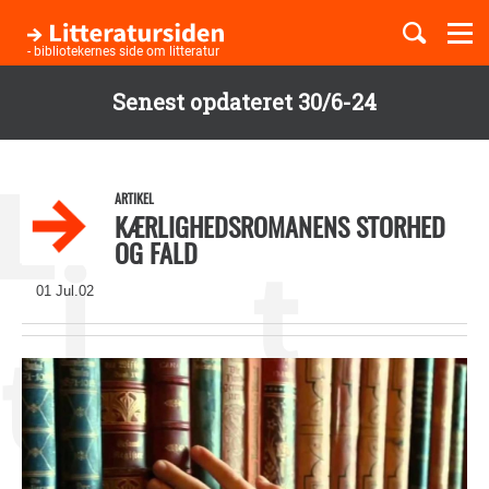
Togg
navi
- bibliotekernes side om litteratur
Senest opdateret 30/6-24
Børnebøger
Gå
til
Boglister
hovedindhold
ARTIKEL
KÆRLIGHEDSROMANENS STORHED
OG FALD
Temaer
01 Jul.02