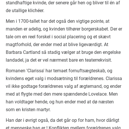
standhaftige kvinde, der senere går hen og bliver til én af
de utallige klichéer.
Men i 1700-tallet har det også den vigtige pointe, at
manden er adelig, og kvinden tilhører borgerskabet. Der er
tale om en reel forskel i social placering og et skævt
magtforhold, der ender med at blive ligeværdigt. At
Barbara Cartland så stadig vælger at bruge den engelske
landadel, ja det er vel nærmest bare en teaterrekvisit.
Romanen 'Clarissa' har temaet fornuftsægteskab, og
kvindens eget valg i modsætning til forældrenes. Clarissa
vil ikke godtage forældrenes valg af ægtemand, og ender
med at flygte med den mere spændende Lovelace. Men
han voldtager hende, og hun ender med at dø næsten
som en kristen martyr.
Han dør i øvrigt også, da det går op for ham, hvor dårligt
et menneske han er ! Konflikten mellem forældrenes valg