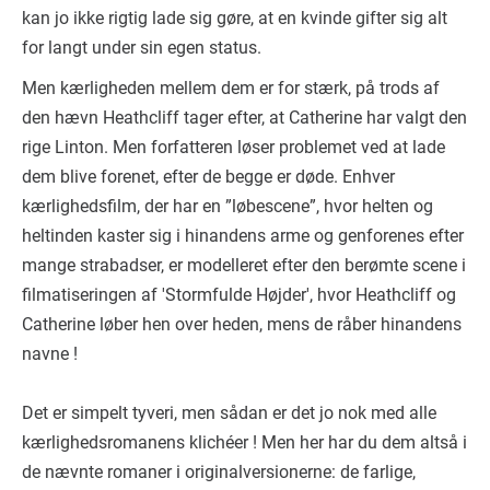
kan jo ikke rigtig lade sig gøre, at en kvinde gifter sig alt
for langt under sin egen status.
Men kærligheden mellem dem er for stærk, på trods af
den hævn Heathcliff tager efter, at Catherine har valgt den
rige Linton. Men forfatteren løser problemet ved at lade
dem blive forenet, efter de begge er døde. Enhver
kærlighedsfilm, der har en ”løbescene”, hvor helten og
heltinden kaster sig i hinandens arme og genforenes efter
mange strabadser, er modelleret efter den berømte scene i
filmatiseringen af 'Stormfulde Højder', hvor Heathcliff og
Catherine løber hen over heden, mens de råber hinandens
navne !
Det er simpelt tyveri, men sådan er det jo nok med alle
kærlighedsromanens klichéer ! Men her har du dem altså i
de nævnte romaner i originalversionerne: de farlige,