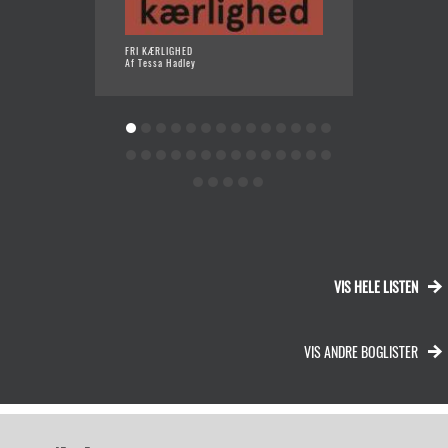
FRI KÆRLIGHED
HR. NI
Af Tessa Hadley
Af Hiro
VIS HELE LISTEN
VIS ANDRE BOGLISTER