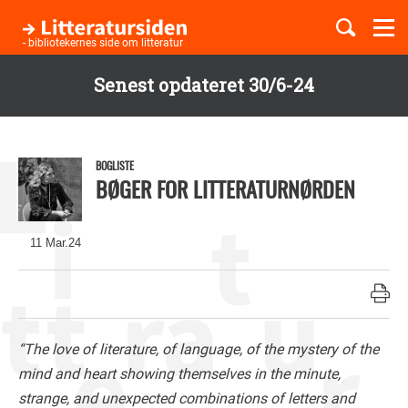
Togg
navi
- bibliotekernes side om litteratur
Senest opdateret 30/6-24
Børnebøger
Gå
til
Boglister
hovedindhold
BOGLISTE
BØGER FOR LITTERATURNØRDEN
Temaer
11 Mar.24
“The love of literature, of language, of the mystery of the
mind and heart showing themselves in the minute,
strange, and unexpected combinations of letters and