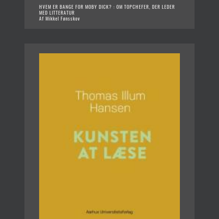
HVEM ER BANGE FOR MOBY DICK? : OM TOPCHEFER, DER LEDER
MED LITTERATUR
Af Mikkel Fønsskov