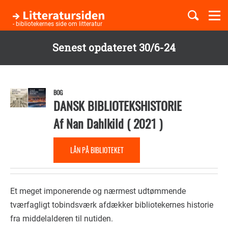
Togg
navi
- bibliotekernes side om litteratur
Senest opdateret 30/6-24
Børnebøger
Gå
til
Boglister
hovedindhold
BOG
DANSK BIBLIOTEKSHISTORIE
Af
Nan Dahlkild
(
2021
)
Temaer
LÅN PÅ BIBLIOTEKET
Et meget imponerende og nærmest udtømmende
tværfagligt tobindsværk afdækker bibliotekernes historie
fra middelalderen til nutiden.