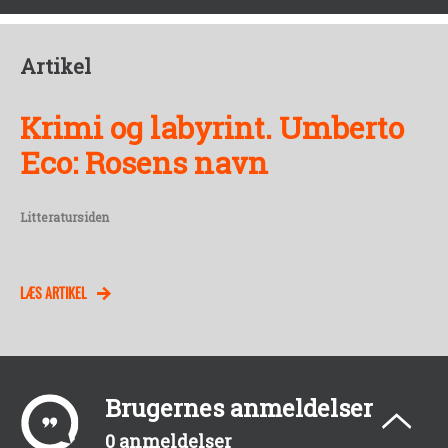
Artikel
Krimi og labyrint. Umberto
Eco: Rosens navn
Litteratursiden
LÆS ARTIKEL
Brugernes anmeldelser
0 anmeldelser