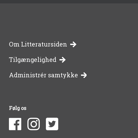
-
Om Litteratursiden
Tilgængelighed
bibliotekernes
Administrér samtykke
side
om
Følg os
litteratur