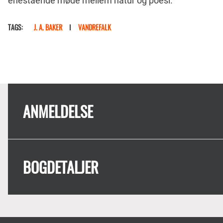
enestående møde mellem natur og poesi.
TAGS
J. A. BAKER
VANDREFALK
ANMELDELSE
BOGDETALJER