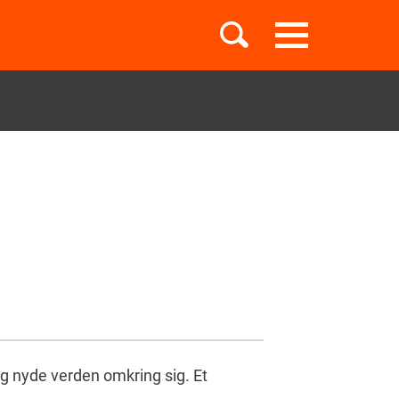
Toggle
navigation
Børnebøger
Boglister
Temaer
 og nyde verden omkring sig. Et