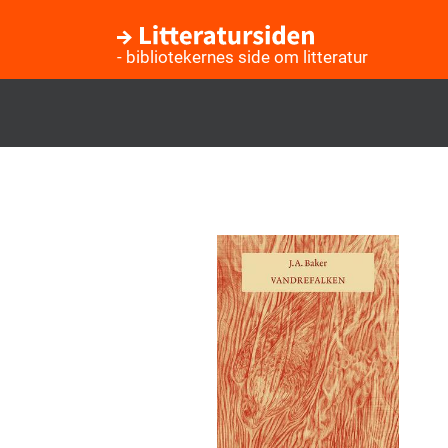
- bibliotekernes side om litteratur
Gå
til
hovedindhold