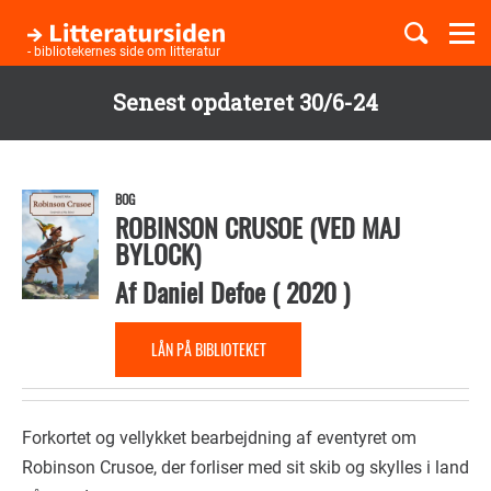
Togg
navi
- bibliotekernes side om litteratur
Senest opdateret 30/6-24
Børnebøger
Gå
til
Boglister
hovedindhold
BOG
ROBINSON CRUSOE (VED MAJ
BYLOCK)
Temaer
Af
Daniel Defoe
(
2020
)
LÅN PÅ BIBLIOTEKET
Forkortet og vellykket bearbejdning af eventyret om
Robinson Crusoe, der forliser med sit skib og skylles i land