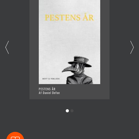
PESTENS ÅR
ROBINS
Af Daniel Defoe
Af Dani