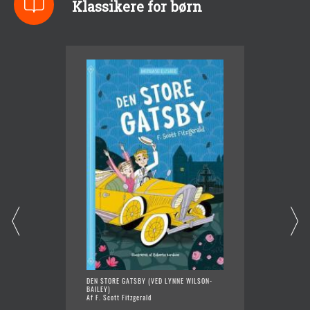
Klassikere for børn
DEN STORE GATSBY (VED LYNNE WILSON-
JUNGLEB
BAILEY)
CHRIST
Af F. Scott Fitzgerald
Af Rudy