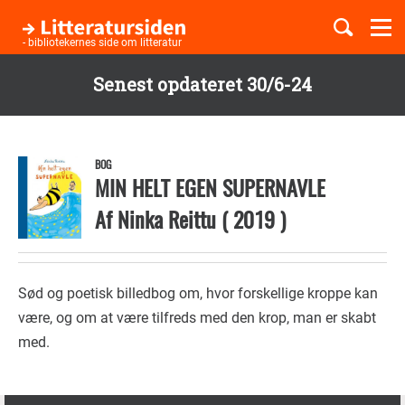
Togg
navi
- bibliotekernes side om litteratur
Senest opdateret 30/6-24
Børnebøger
Gå
til
Boglister
hovedindhold
BOG
MIN HELT EGEN SUPERNAVLE
Af
Ninka Reittu
(
2019
)
Temaer
Sød og poetisk billedbog om, hvor forskellige kroppe kan
være, og om at være tilfreds med den krop, man er skabt
med.