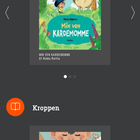
MIN VEN KARDEMOMME
NÅR MA
Af Ninka Reittu
Af Nink
Kroppen