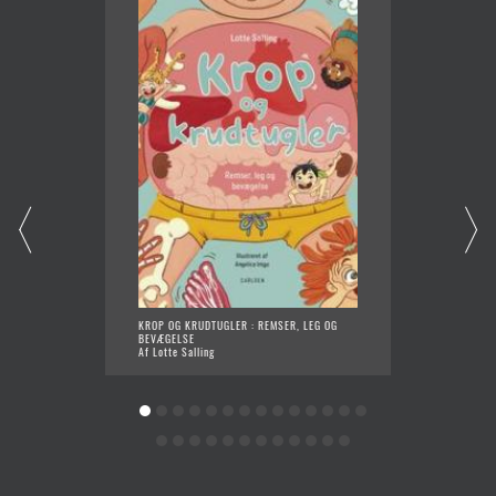
KROP OG KRUDTUGLER : REMSER, LEG OG
DIN FA
BEVÆGELSE
Af Jako
Af Lotte Salling