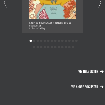
KROP OG KRUDTUGLER : REMSER, LEG OG
DIN FA
BEVÆGELSE
Af Jako
Af Lotte Salling
VIS HELE LISTEN
VIS ANDRE BOGLISTER