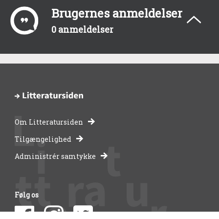
Brugernes anmeldelser
0 anmeldelser
Om Litteratursiden
-
Tilgængelighed
Administrér samtykke
bibliotekernes
side
Følg os
om