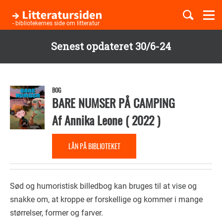
Togg
navi
- bibliotekernes side om litteratur
Senest opdateret 30/6-24
Børnebøger
Gå
til
Boglister
hovedindhold
BOG
BARE NUMSER PÅ CAMPING
Af
Annika Leone
(
2022
)
Temaer
LÅN PÅ BIBLIOTEKET
Sød og humoristisk billedbog kan bruges til at vise og
snakke om, at kroppe er forskellige og kommer i mange
størrelser, former og farver.