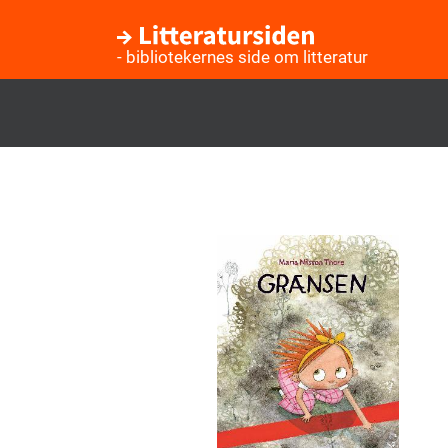
- bibliotekernes side om litteratur
Gå
til
hovedindhold