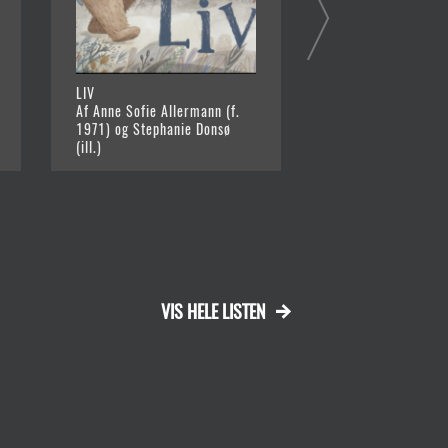
LIV
PELSANKER
Af Anne Sofie Allermann (f.
Af Ditte Steensbal
1971) og Stephanie Donsø
Sandemose (Ill.)
(ill.)
VIS HELE LISTEN