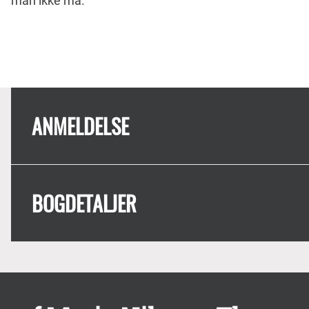
man ikke må.
ANMELDELSE
BOGDETALJER