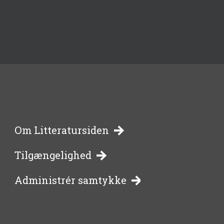
-
Om Litteratursiden
Tilgængelighed
bibliotekernes
Administrér samtykke
side