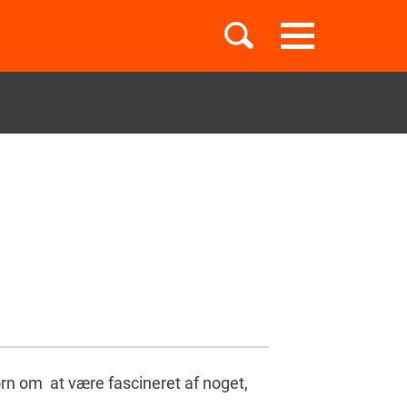
Toggle
navigation
Børnebøger
Boglister
Temaer
rn om at være fascineret af noget,