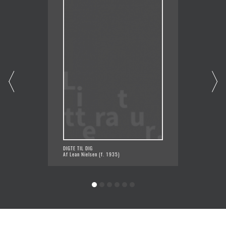
DIGTE TIL DIG
DER ER 
Af Lean Nielsen (f. 1935)
Af Lean