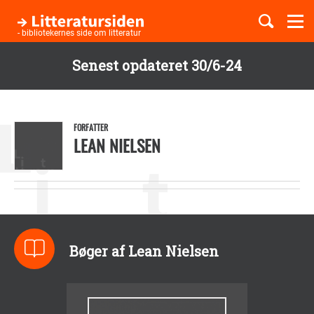
Togg
navi
- bibliotekernes side om litteratur
Senest opdateret 30/6-24
Børnebøger
Gå
til
Boglister
hovedindhold
FORFATTER
LEAN NIELSEN
Temaer
Bøger af Lean Nielsen