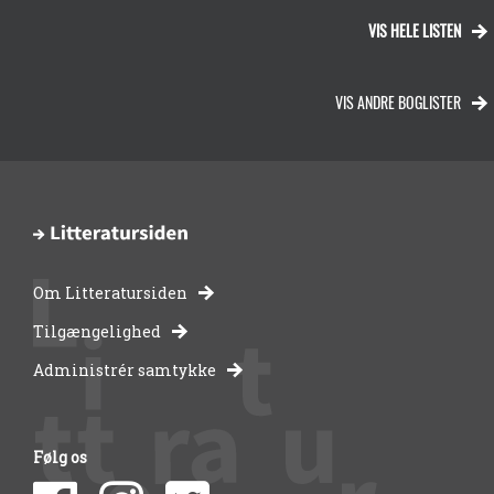
VIS HELE LISTEN
VIS ANDRE BOGLISTER
Om Litteratursiden
-
Tilgængelighed
Administrér samtykke
bibliotekernes
side
Følg os