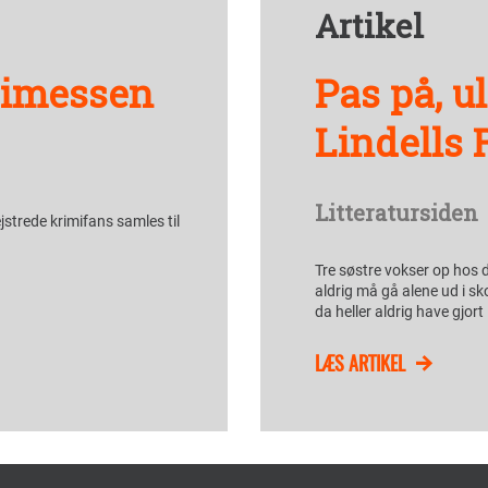
Artikel
imimessen
Pas på, u
Lindells
Litteratursiden
jstrede krimifans samles til
Tre søstre vokser op hos 
aldrig må gå alene ud i s
da heller aldrig have gjort
LÆS ARTIKEL