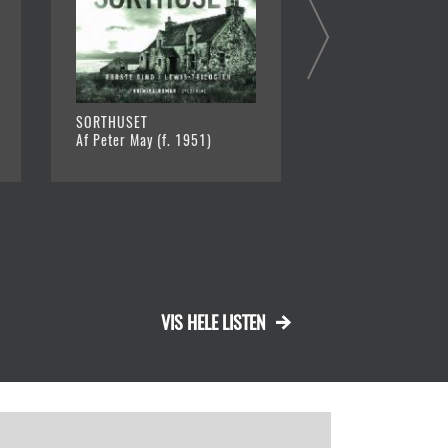
SORTHUSET
UNGE MUNGO
Af Peter May (f. 1951)
Af Douglas Stuart 
05-31)
VIS HELE LISTEN