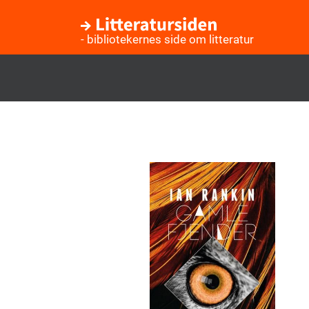
- bibliotekernes side om litteratur
Gå
til
hovedindhold