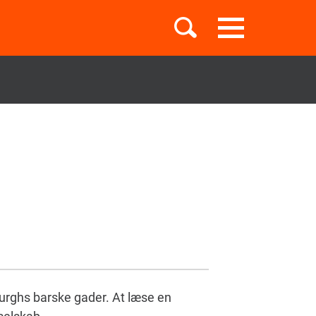
Toggle
navigation
Børnebøger
Boglister
Temaer
urghs barske gader. At læse en