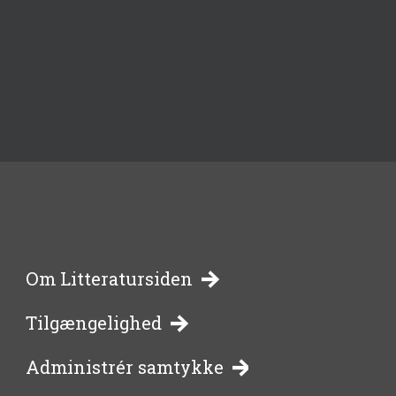
-
Om Litteratursiden
Tilgængelighed
bibliotekernes
Administrér samtykke