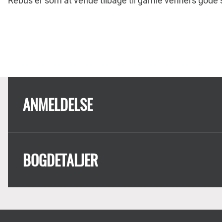
Rebus er som at vende tilbage til gamle venners gode
ANMELDELSE
BOGDETALJER