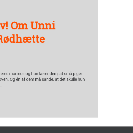
lv! Om Unni
 Rødhætte
deres mormor, og hun lærer dem, at små piger
koven. Og én af dem må sande, at det skulle hun
 …