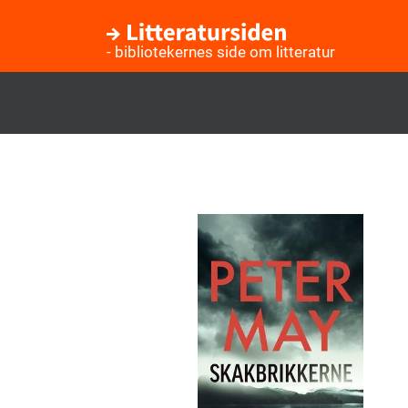
- bibliotekernes side om litteratur
Gå
til
hovedindhold