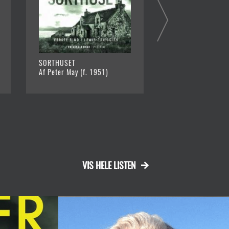
SORTHUSET
UNGE MUNGO
Af Peter May (f. 1951)
Af Douglas Stuart 
05-31)
VIS HELE LISTEN