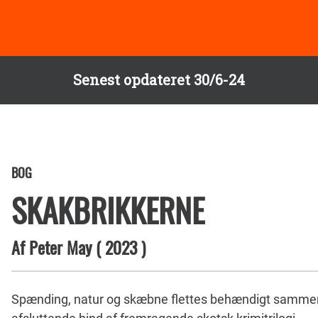
Senest opdateret 30/6-24
BOG
SKAKBRIKKERNE
Af
Peter May
(
2023
)
Spænding, natur og skæbne flettes behændigt sammen ti