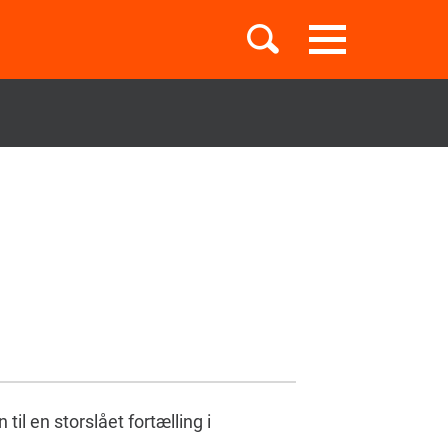
Toggle
navigation
Børnebøger
Boglister
Temaer
l en storslået fortælling i