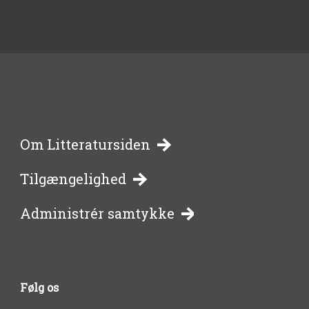
-
Om Litteratursiden
Tilgængelighed
bibliotekernes
Administrér samtykke
side
om
Følg os