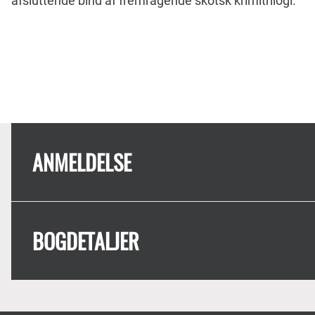
afsluttende bind af fremragende skotsk krimitrilogi.
ANMELDELSE
BOGDETALJER