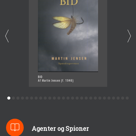
BID
ØKSER 
Af Martin Jensen (f. 1946)
Af Mart
Agenter og Spioner