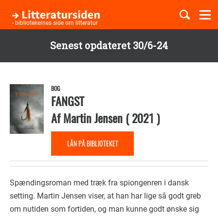
Togg
navi
- bibliotekernes side om litteratur
Senest opdateret 30/6-24
Børnebøger
Gå
til
Boglister
hovedindhold
BOG
FANGST
Af
Martin Jensen
(
2021
)
Temaer
LÅN PÅ BIBLIOTEKET
Spændingsroman med træk fra spiongenren i dansk
setting. Martin Jensen viser, at han har lige så godt greb
om nutiden som fortiden, og man kunne godt ønske sig