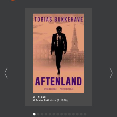
AFTENLAND
DEN DA
Af Tobias Bukkehave (f. 1980)
Af Iben