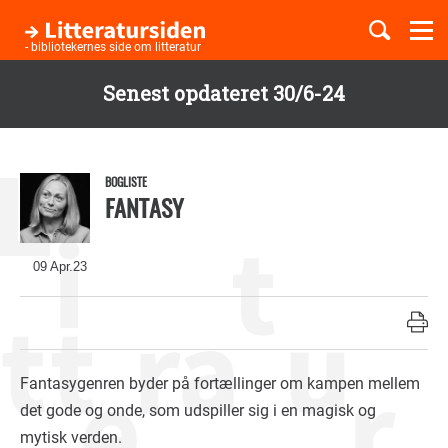
Togg
navi
- bibliotekernes side om litteratur
Senest opdateret 30/6-24
Børnebøger
Gå
til
Boglister
hovedindhold
BOGLISTE
FANTASY
Temaer
09 Apr.23
Fantasygenren byder på fortællinger om kampen mellem
det gode og onde, som udspiller sig i en magisk og
mytisk verden.