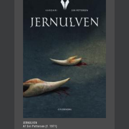
JERNULVEN
Af Siri Pettersen (f. 1971)