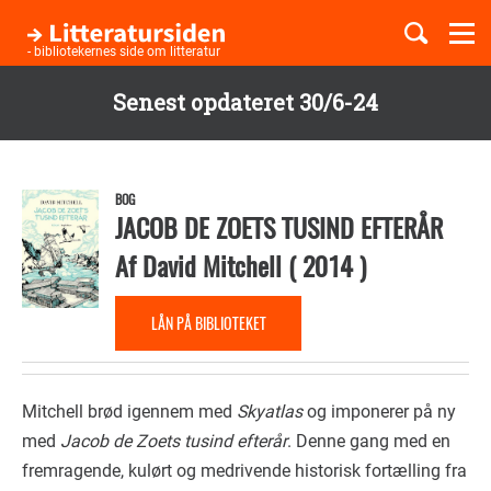
Togg
navi
- bibliotekernes side om litteratur
Senest opdateret 30/6-24
Børnebøger
Gå
til
Boglister
hovedindhold
BOG
JACOB DE ZOETS TUSIND EFTERÅR
Af
David Mitchell
(
2014
)
Temaer
LÅN PÅ BIBLIOTEKET
Mitchell brød igennem med
Skyatlas
og imponerer på ny
med
Jacob de Zoets tusind efterår
. Denne gang med en
fremragende, kulørt og medrivende historisk fortælling fra