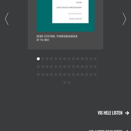
UENO STATION, PARKUDGANGEN
FØR KA
Af Yu Miri
Af Tosh
VIS HELE LISTEN